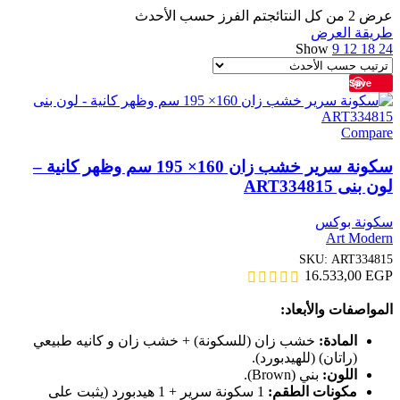
عرض ⁦2⁩ من كل النتائج
تم الفرز حسب الأحدث
طريقة العرض
Show
9
12
18
24
Save
Compare
سكونة سرير خشب زان 160× 195 سم وظهر كانية –
لون بنى ART334815
سكونة بوكس
Art Modern
SKU:
ART334815
16.533,00
EGP
المواصفات والأبعاد:
المادة:
خشب زان (للسكونة) + خشب زان و كانيه طبيعي
(راتان) (للهيدبورد).
اللون:
بني (Brown).
مكونات الطقم:
1 سكونة سرير + 1 هيدبورد (يثبت على