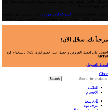
دميياطي خالص، صُنعت لتبقى وتزين بيوتكم لسنوات طويلة تحت شعار: بكل
فخر.. صُنع في دمياط.
جميع الحقوق محفوظة
لشركة ارت مودرن
كل المحتوى فى الموقع
محتوى اصلى لمنتجات تم تسليمها وتصويرها فى منازل العملاء
مرحباً بك، سجّل الآن!
احصل على افضل العروض واحصل على خصم فورى
20%
باستخدام كود
ART20
اضغط للتسجيل
Close
Search
القائمة
الاقسام
الرئيسية
غرف نوم