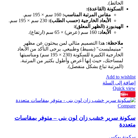
الحائط).
السكونة (القاعدة):
مقاس المرتبة المناسب:
160 سم × 195 سم.
الأبعاد الخارجية (حسب الطلب):
230 سم × 195 سم.
الهيدبورد (الظهر المعلق):
الأبعاد:
160 سم (عرض) × 65 سم (ارتفاع).
ملاحظة:
هذا التصميم مثالي لمن يبحثون عن مظهر
"مينيمليست" (بسيط) وطبيعي. يرجى التأكد من الأبعاد
الخارجية الكبيرة للسكونة (230 × 195 سم) ومناسبتها
لمساحتك، حيث إنها أعرض وأطول بكثير من المرتبة.
(المرتبة تباع بشكل منفصل).
Add to wishlist
إضافة إلى السلة
Quick view
Save
Compare
سكونة سرير خشب زان لون بنى – متوفر بمقاسات
متعددة
سكونة بوكس