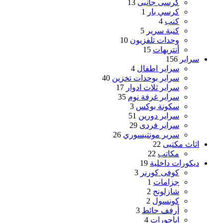
كرسى جانبى
13
كرسي بار
1
كنب
4
كنبة سرير
5
وحدات تلفزيون
10
أنتريهات
15
سراير
156
سراير اطفال
4
سراير بوحدات تخزين
40
سراير ثلاث ادوار
17
سراير غرفة نوم
35
سكونة بوكس
3
سراير دورين
51
سراير فردى
29
سرير مونتيسوري
26
اثاث مكتبى
22
مكاتب
22
ديكورات داخلية
19
كوفى كورنر
3
جزامات
1
شازلونج
2
كونسول
2
أرفف حائط
3
اباجورات
4