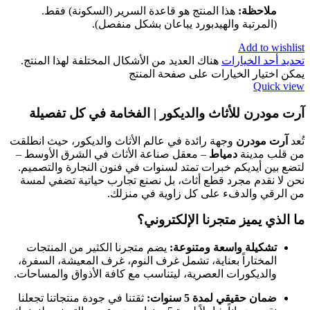
ملاحظة:
هذا المنتج هو قاعدة السرير (السكونة) فقط.
(المرتبة والهيدبورد يباعان بشكل منفصل).
Add to wishlist
تحديد أحد الخيارات
هناك العديد من الأشكال المختلفة لهذا المنتج.
يمكن اختيار الخيارات على صفحة المنتج
Quick view
آرت مودرن للأثاث والديكور | الفخامة في كل تفصيلة
تُعد
آرت مودرن
وجهة رائدة في عالم الأثاث والديكور، حيث انطلقت
من قلب مدينة
دمياط
– معقل صناعة الأثاث في الشرق الأوسط –
لتضع بين أيديكم خبرات تمتد لسنوات في فنون النجارة والتصميم.
نحن لا نقدم مجرد قطع أثاث، بل نصنع تجارب حياتية تضفي لمسة
من الرقي والدفء على كل زاوية في منزلك.
ما الذي يميز متجرنا الإلكتروني؟
تشكيلة واسعة ومتنوعة:
يضم متجرنا الكثير من المنتجات
المختاراً بعناية، تشمل غرف النوم، غرف المعيشة، السفرة،
والديكورات العصرية، ليتناسب مع كافة الأذواق والمساحات.
ضمان حقيقي لمدة 5 سنوات:
ثقتنا في جودة منتجاتنا تجعلنا