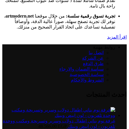
نقدم ضماناً شاملاً لمدة 5 سنوات ضد عيوب التصنيع، لنمنحك
راحة بال تامة.
تجربة تسوق رقمية سلسة:
من خلال موقعنا
artmodern.net
،
نوفر لك تجربة تصفح سهلة، صوراً عالية الدقة، وأوصافاً
تفصيلية تساعدك على اتخاذ القرار الصحيح من منزلك.
اقرأ المزيد
روابط مهمة
اتصل بنا
عن الشركة
طرق الدفع
سياسة الضمان والارجاء
سياسة الخصوصية
الشروط والأحكام
احدث المنتجات
غرفة نوم بناتي اطفال دولاب وسرير وتسريحة ومكتب ووحدة
تلفزيون - لون ابيض وبينك
EGP
48.566,00