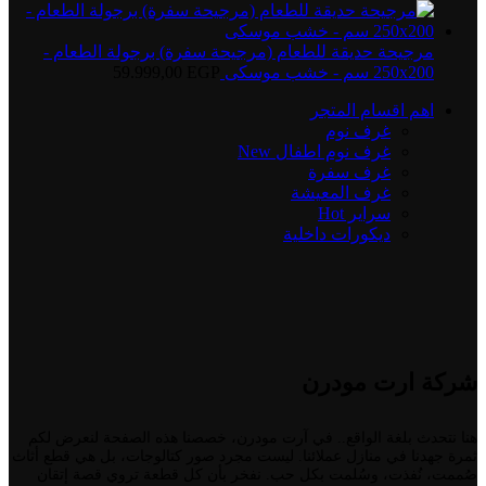
مرجيحة حديقة للطعام (مرجيحة سفرة) برجولة الطعام -
250x200 سم - خشب موسكى
EGP
59.999,00
اهم اقسام المتجر
غرف نوم
غرف نوم اطفال
New
غرف سفرة
غرف المعيشة
سراير
Hot
ديكورات داخلية
شركة ارت مودرن
هنا نتحدث بلغة الواقع.. في آرت مودرن، خصصنا هذه الصفحة لنعرض لكم
ثمرة جهدنا في منازل عملائنا. ليست مجرد صور كتالوجات، بل هي قطع أثاث
صُممت، نُفذت، وسُلمت بكل حب. نفخر بأن كل قطعة تروي قصة إتقان