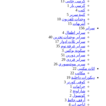
كرسى جانبى
13
كرسي بار
1
كنب
4
كنبة سرير
5
وحدات تلفزيون
10
أنتريهات
15
سراير
156
سراير اطفال
4
سراير بوحدات تخزين
40
سراير ثلاث ادوار
17
سراير غرفة نوم
35
سكونة بوكس
3
سراير دورين
51
سراير فردى
29
سرير مونتيسوري
26
اثاث مكتبى
22
مكاتب
22
ديكورات داخلية
19
كوفى كورنر
3
جزامات
1
شازلونج
2
كونسول
2
أرفف حائط
3
اباجورات
4