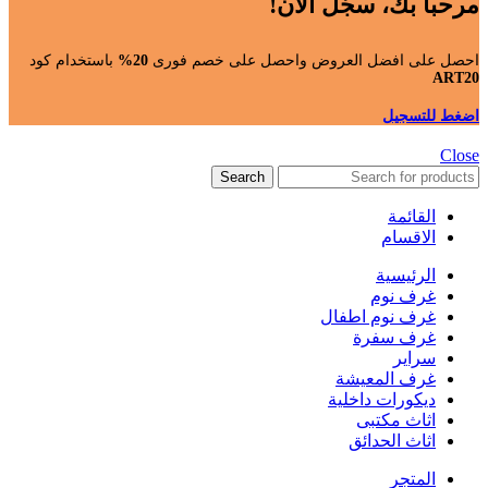
مرحباً بك، سجّل الآن!
احصل على افضل العروض واحصل على خصم فورى
20%
باستخدام كود
ART20
اضغط للتسجيل
Close
Search
القائمة
الاقسام
الرئيسية
غرف نوم
غرف نوم اطفال
غرف سفرة
سراير
غرف المعيشة
ديكورات داخلية
اثاث مكتبى
اثاث الحدائق
المتجر