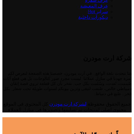
غرف سفرة
غرف المعيشة
سراير
Hot
ديكورات داخلية
شركة ارت مودرن
هنا نتحدث بلغة الواقع.. في آرت مودرن، خصصنا هذه الصفحة لنعرض لكم
ثمرة جهدنا في منازل عملائنا. ليست مجرد صور كتالوجات، بل هي قطع أثاث
صُممت، نُفذت، وسُلمت بكل حب. نفخر بأن كل قطعة تروي قصة إتقان
دميياطي خالص، صُنعت لتبقى وتزين بيوتكم لسنوات طويلة تحت شعار: بكل
فخر.. صُنع في دمياط.
جميع الحقوق محفوظة
لشركة ارت مودرن
كل المحتوى فى الموقع
محتوى اصلى لمنتجات تم تسليمها وتصويرها فى منازل العملاء