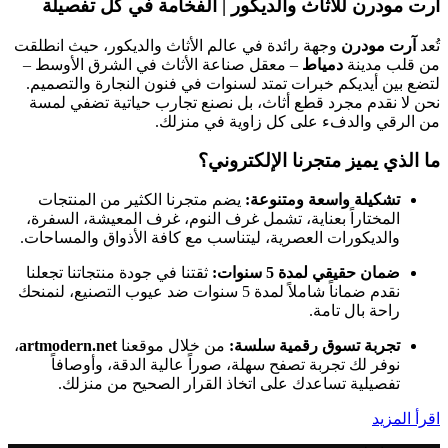
آرت مودرن للأثاث والديكور | الفخامة في كل تفصيلة
تُعد
آرت مودرن
وجهة رائدة في عالم الأثاث والديكور، حيث انطلقت
من قلب مدينة
دمياط
– معقل صناعة الأثاث في الشرق الأوسط –
لتضع بين أيديكم خبرات تمتد لسنوات في فنون النجارة والتصميم.
نحن لا نقدم مجرد قطع أثاث، بل نصنع تجارب حياتية تضفي لمسة
من الرقي والدفء على كل زاوية في منزلك.
ما الذي يميز متجرنا الإلكتروني؟
تشكيلة واسعة ومتنوعة:
يضم متجرنا الكثير من المنتجات
المختاراً بعناية، تشمل غرف النوم، غرف المعيشة، السفرة،
والديكورات العصرية، ليتناسب مع كافة الأذواق والمساحات.
ضمان حقيقي لمدة 5 سنوات:
ثقتنا في جودة منتجاتنا تجعلنا
نقدم ضماناً شاملاً لمدة 5 سنوات ضد عيوب التصنيع، لنمنحك
راحة بال تامة.
تجربة تسوق رقمية سلسة:
من خلال موقعنا
artmodern.net
،
نوفر لك تجربة تصفح سهلة، صوراً عالية الدقة، وأوصافاً
تفصيلية تساعدك على اتخاذ القرار الصحيح من منزلك.
اقرأ المزيد