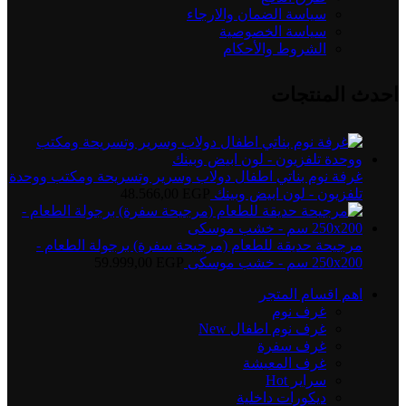
سياسة الضمان والارجاء
سياسة الخصوصية
الشروط والأحكام
احدث المنتجات
غرفة نوم بناتي اطفال دولاب وسرير وتسريحة ومكتب ووحدة
تلفزيون - لون ابيض وبينك
EGP
48.566,00
مرجيحة حديقة للطعام (مرجيحة سفرة) برجولة الطعام -
250x200 سم - خشب موسكى
EGP
59.999,00
اهم اقسام المتجر
غرف نوم
غرف نوم اطفال
New
غرف سفرة
غرف المعيشة
سراير
Hot
ديكورات داخلية