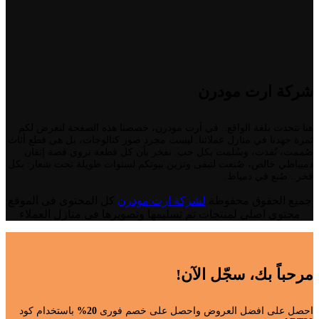
شركة ارت مودرن
هنا نتحدث بلغة الواقع.. في آرت مودرن، خصصنا هذه الصفحة لنعرض لكم
ثمرة جهدنا في منازل عملائنا. ليست مجرد صور كتالوجات، بل هي قطع أثاث
صُممت، نُفذت، وسُلمت بكل حب. نفخر بأن كل قطعة تروي قصة إتقان
دميياطي خالص، صُنعت لتبقى وتزين بيوتكم لسنوات طويلة تحت شعار: بكل
فخر.. صُنع في دمياط.
جميع الحقوق محفوظة
لشركة ارت مودرن
كل المحتوى فى الموقع
محتوى اصلى لمنتجات تم تسليمها وتصويرها فى منازل العملاء
مرحباً بك، سجّل الآن!
احصل على افضل العروض واحصل على خصم فورى
20%
باستخدام كود