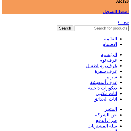
ART20
اضغط للتسجيل
Close
Search
القائمة
الاقسام
الرئيسية
غرف نوم
غرف نوم اطفال
غرف سفرة
سراير
غرف المعيشة
ديكورات داخلية
اثاث مكتبى
اثاث الحدائق
المتجر
عن الشركة
طرق الدفع
سلة المشتريات