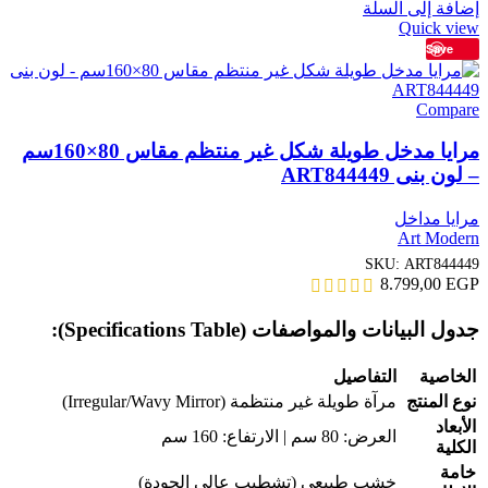
إضافة إلى السلة
Quick view
Save
Compare
مرايا مدخل طويلة شكل غير منتظم مقاس 80×160سم
– لون بنى ART844449
مرايا مداخل
Art Modern
SKU:
ART844449
8.799,00
EGP
جدول البيانات والمواصفات (Specifications Table):
الخاصية
التفاصيل
نوع المنتج
مرآة طويلة غير منتظمة (Irregular/Wavy Mirror)
الأبعاد
العرض: 80 سم | الارتفاع: 160 سم
الكلية
خامة
خشب طبيعي (تشطيب عالي الجودة)