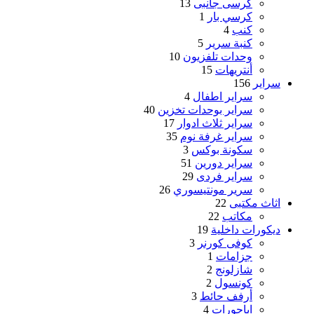
كرسى جانبى
13
كرسي بار
1
كنب
4
كنبة سرير
5
وحدات تلفزيون
10
أنتريهات
15
سراير
156
سراير اطفال
4
سراير بوحدات تخزين
40
سراير ثلاث ادوار
17
سراير غرفة نوم
35
سكونة بوكس
3
سراير دورين
51
سراير فردى
29
سرير مونتيسوري
26
اثاث مكتبى
22
مكاتب
22
ديكورات داخلية
19
كوفى كورنر
3
جزامات
1
شازلونج
2
كونسول
2
أرفف حائط
3
اباجورات
4