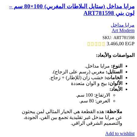
مرايا مداخل (ستايل البلاطات المغربي) 100×80 سم –
لون بني ART781598
مرايا مداخل
Art Modern
SKU:
ART781598
3.466,00
EGP
المواصفات والأبعاد:
النوع:
مرايا مداخل.
الستايل:
مغربي (رسم على الزجاج).
الخامات:
خشب زان (للإطار) + زجاج.
الألوان:
بيج و الوان متعددة
الأبعاد:
الارتفاع: 100 سم.
العرض: 80 سم.
ملاحظة:
هذه القطعة هي الخيار المثالي لمن يبحثون
عن مرايا مدخل غير تقليدية تجمع بين الفن، الجودة،
والتصميم الشرقي الراقي.
Add to wishlist