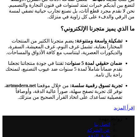
لتضع بين أيديكم خبرات تمتد لسنوات في فنون النجارة والتصميم.
نحن لا نقدم مجرد قطع أثاث، بل نصنع تجارب حياتية تضفي لمسة
من الرقي والدفء على كل زاوية في منزلك.
ما الذي يميز متجرنا الإلكتروني؟
تشكيلة واسعة ومتنوعة:
يضم متجرنا الكثير من المنتجات
المختاراً بعناية، تشمل غرف النوم، غرف المعيشة، السفرة،
والديكورات العصرية، ليتناسب مع كافة الأذواق والمساحات.
ضمان حقيقي لمدة 5 سنوات:
ثقتنا في جودة منتجاتنا تجعلنا
نقدم ضماناً شاملاً لمدة 5 سنوات ضد عيوب التصنيع، لنمنحك
راحة بال تامة.
تجربة تسوق رقمية سلسة:
من خلال موقعنا
artmodern.net
،
نوفر لك تجربة تصفح سهلة، صوراً عالية الدقة، وأوصافاً
تفصيلية تساعدك على اتخاذ القرار الصحيح من منزلك.
اقرأ المزيد
روابط مهمة
اتصل بنا
عن الشركة
طرق الدفع