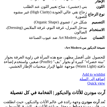
الإطار
اللون
بني (خشبي) - متاح تغيير اللون عند الطلب
زجاج نقي عالي الجودة (High Clarity) غير مشوه
نوع الزجاج
للصورة
التصميم
شكل حر / عضوي (Organic Shape)
مدخل المنزل، غرفة النوم، غرفة الملابس (Dressing)،
الاستخدام
الصالون
الضمان
ضمان Art Modern ضد عيوب الصناعة
نصيحة الديكور من Art Modern:
للحصول على أفضل مظهر، ضع هذه المرآة في زاوية الغرفة بجوار
"نبتة خضراء" كبيرة أو بجوار "بف" (Pouffe) صغير، واستخدم إضاءة
دافئة (Warm Light) موجهة عليها لإبراز منحنيات الإطار الخشبي.
Add to wishlist
إضافة إلى السلة
Quick view
آرت مودرن للأثاث والديكور | الفخامة في كل تفصيلة
تُعد
آرت مودرن
وجهة رائدة في عالم الأثاث والديكور، حيث انطلقت
من قلب مدينة
دمياط
– معقل صناعة الأثاث في الشرق الأوسط –