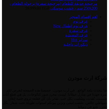
مرجيحة حديقة للطعام (مرجيحة سفرة) برجولة الطعام -
250x200 سم - خشب موسكى
EGP
59.999,00
اهم اقسام المتجر
غرف نوم
غرف نوم اطفال
New
غرف سفرة
غرف المعيشة
سراير
Hot
ديكورات داخلية
شركة ارت مودرن
هنا نتحدث بلغة الواقع.. في آرت مودرن، خصصنا هذه الصفحة لنعرض لكم
ثمرة جهدنا في منازل عملائنا. ليست مجرد صور كتالوجات، بل هي قطع أثاث
صُممت، نُفذت، وسُلمت بكل حب. نفخر بأن كل قطعة تروي قصة إتقان
دميياطي خالص، صُنعت لتبقى وتزين بيوتكم لسنوات طويلة تحت شعار: بكل
فخر.. صُنع في دمياط.