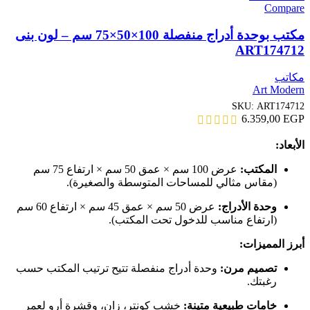
Compare
مكتب بوحدة أدراج منفصلة 100×50×75 سم – لون بنى
ART174712
مكاتب
Art Modern
SKU:
ART174712
6.359,00
EGP
الأبعاد:
المكتب:
عرض 100 سم × عمق 50 سم × ارتفاع 75 سم
(مقاس مثالي للمساحات المتوسطة والصغيرة).
وحدة الأدراج:
عرض 50 سم × عمق 45 سم × ارتفاع 60 سم
(ارتفاع مناسب للدخول تحت المكتب).
أبرز المميزات:
تصميم مرن:
وحدة أدراج منفصلة تتيح ترتيب المكتب حسب
رغبتك.
خامات طبيعية متينة:
خشب كونتر، زان، وقشرة أرو لعمر