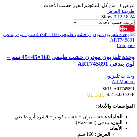
عرض ⁦11⁩ من كل النتائج
تم الفرز حسب الأحدث
طريقة العرض
Show
9
12
18
24
Save
Compare
وحدة تلفزيون مودرن خشب طبيعى 160×45×45 سم –
لون بندقى ART745891
وحدات تلفزيون
Art Modern
SKU:
ART745891
9.213,00
EGP
المواصفات والأبعاد:
الخامات:
خشب زان + خشب كونتر + قشرة أرو طبيعي.
اللون:
بندقي (Hazelnut).
الأبعاد:
العرض:
160 سم.