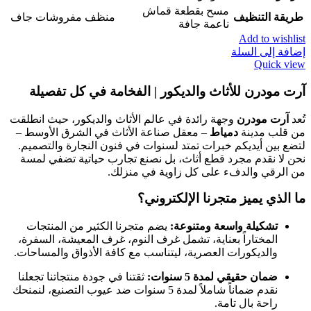
مسح بقطعة قماش
طريقة التنظيف
منظف مفروشات جاف
ناعمة جافة
Add to wishlist
إضافة إلى السلة
Quick view
آرت مودرن للأثاث والديكور | الفخامة في كل تفصيلة
تُعد
آرت مودرن
وجهة رائدة في عالم الأثاث والديكور، حيث انطلقت
من قلب مدينة
دمياط
– معقل صناعة الأثاث في الشرق الأوسط –
لتضع بين أيديكم خبرات تمتد لسنوات في فنون النجارة والتصميم.
نحن لا نقدم مجرد قطع أثاث، بل نصنع تجارب حياتية تضفي لمسة
من الرقي والدفء على كل زاوية في منزلك.
ما الذي يميز متجرنا الإلكتروني؟
تشكيلة واسعة ومتنوعة:
يضم متجرنا الكثير من المنتجات
المختاراً بعناية، تشمل غرف النوم، غرف المعيشة، السفرة،
والديكورات العصرية، ليتناسب مع كافة الأذواق والمساحات.
ضمان حقيقي لمدة 5 سنوات:
ثقتنا في جودة منتجاتنا تجعلنا
نقدم ضماناً شاملاً لمدة 5 سنوات ضد عيوب التصنيع، لنمنحك
راحة بال تامة.