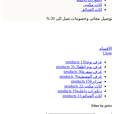
اثاث مكتبى
اثاث الحدائق
توصيل مجانى وخصومات تصل الى 20 %
صور مكاتب خشب
الأقسام
Close
غرف نوم
110 products
غرف نوم اطفال
35 products
غرف سفرة
36 products
غرف المعيشة
76 products
سراير
156 products
اثاث مكتبى
22 products
ديكورات داخلية
19 products
اثاث الحدائق
13 products
Filter by price