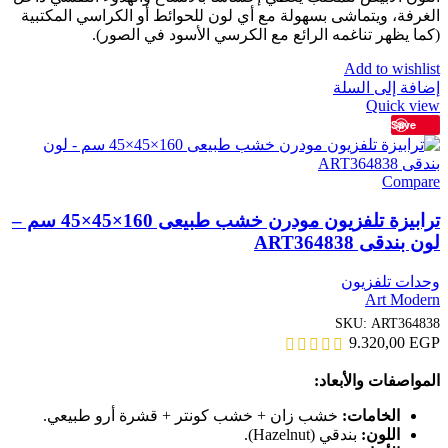
الغرفة، ويتماشى بسهولة مع أي لون للحوائط أو الكراسي المكتبية
(كما يظهر تناغمه الرائع مع الكرسي الأسود في الصور).
Add to wishlist
إضافة إلى السلة
Quick view
Save
Compare
ترابيزة تلفزيون مودرن خشب طبيعى 160×45×45 سم –
لون بندقى ART364838
وحدات تلفزيون
Art Modern
SKU:
ART364838
9.320,00
EGP
المواصفات والأبعاد:
الخامات:
خشب زان + خشب كونتر + قشرة أرو طبيعي.
اللون:
بندقي (Hazelnut).