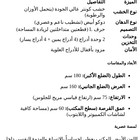
الميزة
التفاصيل
خشب كونتر عالي الجودة (يتحمل الأوزان
نوع الخشب
والرطوبة)
نوع الدهان
دوكو أبيض (تشطيب ناعم وعصري)
التصميم
حرف L (قطعتين متداخلتين لزيادة المساحة)
وحدات
2 وحدة أدراج (4 أدراج يمين + 4 أدراج يسار)
التخزين
الأمان
مزود بأقفال للأدراج العلوية
الأبعاد والمقاسات
الطول (الضلع الأكبر):
180 سم
العرض (الضلع الجانبي):
160 سم
الارتفاع:
75 سم (ارتفاع قياسي مريح للجلوس)
عمق القرصة (سطح المكتب):
60 سم (مساحة كافية
لشاشات الكمبيوتر واللابتوب)
لمسة عصرية
اللون الأبيض للمكتب يعطي إحساساً بالاتساع والهدوء النفسي داخل