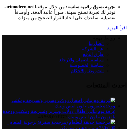
تجربة تسوق رقمية سلسة:
من خلال موقعنا
artmodern.net
،
نوفر لك تجربة تصفح سهلة، صوراً عالية الدقة، وأوصافاً
تفصيلية تساعدك على اتخاذ القرار الصحيح من منزلك.
اقرأ المزيد
روابط مهمة
اتصل بنا
عن الشركة
طرق الدفع
سياسة الضمان والارجاء
سياسة الخصوصية
الشروط والأحكام
احدث المنتجات
غرفة نوم بناتي اطفال دولاب وسرير وتسريحة ومكتب ووحدة
تلفزيون - لون ابيض وبينك
EGP
48.566,00