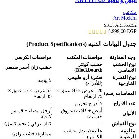
ابيض وكافية ART555352
مكاتب
Art Modern
SKU:
ART555352
8.999,00
EGP
جدول البيانات الفنية (Product Specifications)
وجه المقارنة
مواصفات المكتب
مواصفات الكرسي
نوع الخشب
خشب كونتر
خشب زان أحمر طبيعي
(Blockboard)
الأساسي
نوع القشرة
قشرة أرو طبيعي
لا يوجد
الخارجية
(للأدراج)
120 عرض × 60 عمق ×
52 عرض × 55 عمق ×
المقاسات (سم)
75 ارتفاع
85 ارتفاع
—
عدد الأدراج
5 أدراج تخزين
أبيض + كافية (عروق
أرجل بيضاء + قماش
الألوان
خشبية)
كافية
---
نوع القماش
كتان تركي (تنجيد كامل)
مقاومة
عالية (بفضل خشب
ممتازة (خشب زان)
الرطوبة
الكونتر)