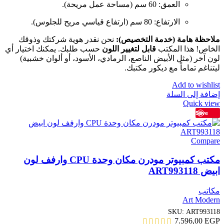
العمق: 60 سم (مساحة عمل مريحة).
الارتفاع: 80 سم (ارتفاع قياسي مريح للجلوس).
ملاحظة هامة (خدمة التخصيص):
نحن نقدر هوية شركتك وذوقك
الخاص! هذا المكتب
قابل لتغيير اللون
حسب طلبك. يمكنك اختيار أي
لون آخر (مثل الأبيض الناصع، الرمادي، الأسود، أو ألوان خشبية)
ليتناغم تماماً مع ديكور مكتبك.
Add to wishlist
إضافة إلى السلة
Quick view
Save
Compare
مكتب كمبيوتر مودرن مكان وحدة CPU وارفف لون
ابيض ART993118
مكاتب
Art Modern
SKU:
ART993118
7.596,00
EGP