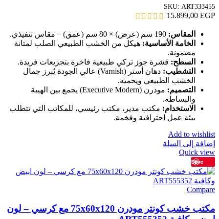
SKU:
ART333455
15.899,00
EGP
المقاس:
190 سم (عرض) × 80 سم (عمق) – مقاس تنفيذي.
الخامة الأساسية:
هيكل من الخشب الطبيعي الصلب لمتانة
مضمونة.
السطح:
قشرة جوز تركي طبيعية فاخرة بتجزيعات فريدة.
التشطيب:
دهان أستر (Varnish) عالي الجودة يُبرز جمال
الخشب الطبيعي ويحميه.
التصميم:
مودرن (Executive Modern) يجمع بين الهيبة
والبساطة.
الاستخدام:
مكتب مدير، مكتب رئيسي، للمكاتب التي تتطلب
بيئة عمل احترافية وفخمة.
Add to wishlist
إضافة إلى السلة
Quick view
Save
Compare
مكتب خشب كونتر مودرن 75x60x120 مع كرسي – لون