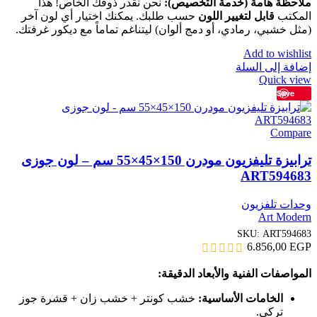
ملاحظة هامة (خدمة التخصيص):
نحن نقدر ذوقك الخاص! هذا
المكتب
قابل لتغيير اللون
حسب طلبك. يمكنك اختيار أي لون آخر
(مثل خشبي، رمادي، أو دمج ألوان) ليتناغم تماماً مع ديكور غرفتك.
Add to wishlist
إضافة إلى السلة
Quick view
Save
Compare
ترابيزة تليفزيون مودرن 150×45×55 سم – لون جوزى
ART594683
وحدات تلفزيون
Art Modern
SKU:
ART594683
6.856,00
EGP
المواصفات الفنية والأبعاد الدقيقة:
الخامات الأساسية:
خشب كونتر + خشب زان + قشرة جوز
تركي.