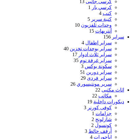
كرسى جانبى
13
كرسي بار
1
كنب
4
كنبة سرير
5
وحدات تلفزيون
10
أنتريهات
15
سراير
156
سراير اطفال
4
سراير بوحدات تخزين
40
سراير ثلاث ادوار
17
سراير غرفة نوم
35
سكونة بوكس
3
سراير دورين
51
سراير فردى
29
سرير مونتيسوري
26
اثاث مكتبى
22
مكاتب
22
ديكورات داخلية
19
كوفى كورنر
3
جزامات
1
شازلونج
2
كونسول
2
أرفف حائط
3
اباجورات
4