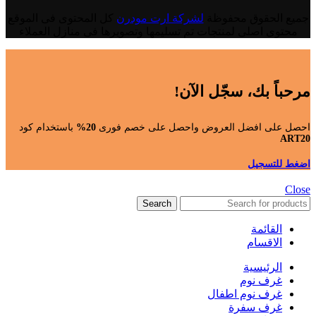
جميع الحقوق محفوظة
لشركة ارت مودرن
كل المحتوى فى الموقع
محتوى اصلى لمنتجات تم تسليمها وتصويرها فى منازل العملاء
مرحباً بك، سجّل الآن!
احصل على افضل العروض واحصل على خصم فورى
20%
باستخدام كود
ART20
اضغط للتسجيل
Close
Search
القائمة
الاقسام
الرئيسية
غرف نوم
غرف نوم اطفال
غرف سفرة