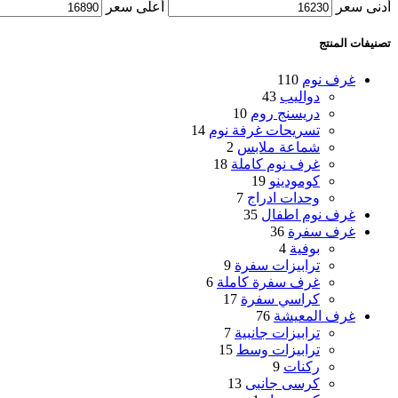
أدنى سعر
أعلى سعر
تصنيفات المنتج
غرف نوم
110
دواليب
43
دريسنج روم
10
تسريحات غرفة نوم
14
شماعة ملابس
2
غرف نوم كاملة
18
كومودينو
19
وحدات ادراج
7
غرف نوم اطفال
35
غرف سفرة
36
بوفية
4
ترابيزات سفرة
9
غرف سفرة كاملة
6
كراسي سفرة
17
غرف المعيشة
76
ترابيزات جانبية
7
ترابيزات وسط
15
ركنات
9
كرسى جانبى
13