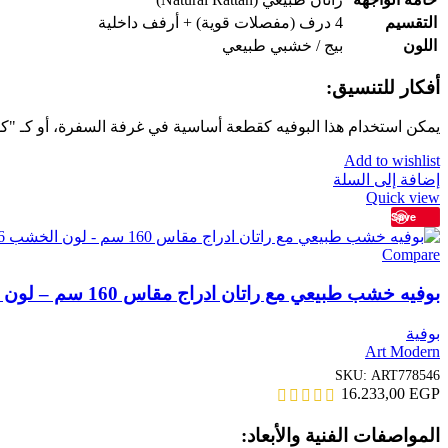
التقسيم
4 درف (مفصلات قوية) + أرفف داخلية
اللون
بيج / خشبي طبيعي
أفكار للتنسيق:
يمكن استخدام هذا البوفيه كقطعة أساسية في غرفة السفرة، أو كـ 
Add to wishlist
إضافة إلى السلة
Quick view
Save
Compare
بوفيه خشب طبيعي مع راتان ادراج مقاس 160 سم – لون الخشب ART778546
بوفية
Art Modern
SKU:
ART778546
16.233,00
EGP
المواصفات الفنية والأبعاد: