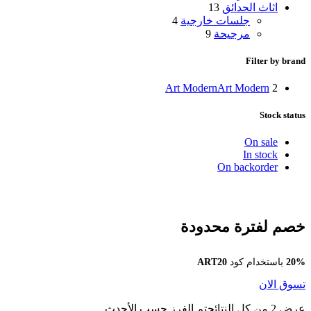
اثاث الحدائق
13
جلسات خارجية
4
مرجيحة
9
Filter by brand
Art Modern
Art Modern
2
Stock status
On sale
In stock
On backorder
خصم لفترة محدودة
20%
باستخدام كود
ART20
تسوق الان
عرض ⁦2⁩ من كل النتائج
تم الفرز حسب الأحدث