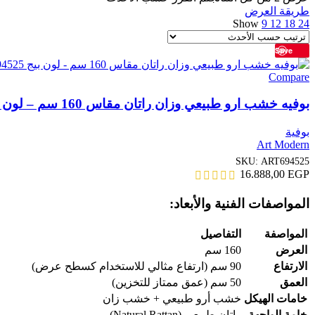
طريقة العرض
Show
9
12
18
24
Save
Compare
بوفيه خشب ارو طبيعي وزان راتان مقاس 160 سم – لون بيج ART694525
بوفية
Art Modern
SKU:
ART694525
16.888,00
EGP
المواصفات الفنية والأبعاد:
المواصفة
التفاصيل
العرض
160 سم
الارتفاع
90 سم (ارتفاع مثالي للاستخدام كسطح عرض)
العمق
50 سم (عمق ممتاز للتخزين)
خامات الهيكل
خشب أرو طبيعي + خشب زان
خامة الواجهة
راتان طبيعي (Natural Rattan)