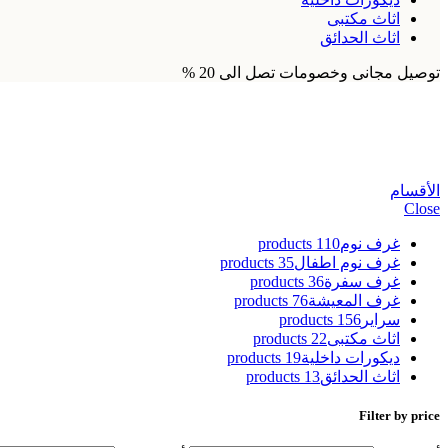
اثاث مكتبى
اثاث الحدائق
توصيل مجانى وخصومات تصل الى 20 %
صور نيش وبوفيه مودرن 2026
الأقسام
Close
غرف نوم
110 products
غرف نوم اطفال
35 products
غرف سفرة
36 products
غرف المعيشة
76 products
سراير
156 products
اثاث مكتبى
22 products
ديكورات داخلية
19 products
اثاث الحدائق
13 products
Filter by price