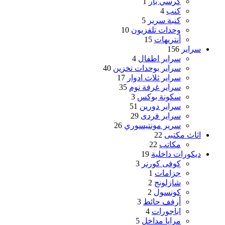
كرسي بار
1
كنب
4
كنبة سرير
5
وحدات تلفزيون
10
أنتريهات
15
سراير
156
سراير اطفال
4
سراير بوحدات تخزين
40
سراير ثلاث ادوار
17
سراير غرفة نوم
35
سكونة بوكس
3
سراير دورين
51
سراير فردى
29
سرير مونتيسوري
26
اثاث مكتبى
22
مكاتب
22
ديكورات داخلية
19
كوفى كورنر
3
جزامات
1
شازلونج
2
كونسول
2
أرفف حائط
3
اباجورات
4
مرايا مداخل
5