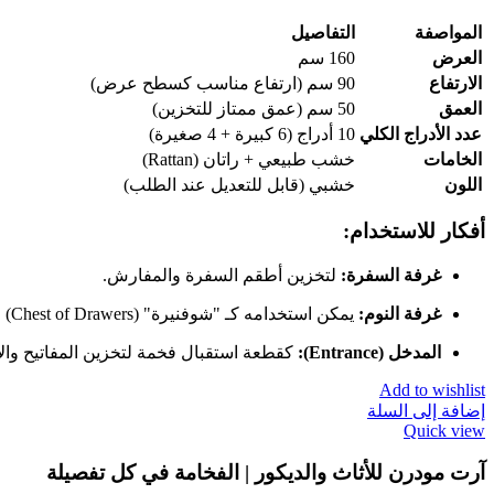
المواصفة
التفاصيل
العرض
160 سم
الارتفاع
90 سم (ارتفاع مناسب كسطح عرض)
العمق
50 سم (عمق ممتاز للتخزين)
عدد الأدراج الكلي
10 أدراج (6 كبيرة + 4 صغيرة)
الخامات
خشب طبيعي + راتان (Rattan)
اللون
خشبي (قابل للتعديل عند الطلب)
أفكار للاستخدام:
غرفة السفرة:
لتخزين أطقم السفرة والمفارش.
غرفة النوم:
يمكن استخدامه كـ "شوفنيرة" (Chest of Drawers) للملابس والإكسسوارات.
المدخل (Entrance):
كقطعة استقبال فخمة لتخزين المفاتيح وا
Add to wishlist
إضافة إلى السلة
Quick view
آرت مودرن للأثاث والديكور | الفخامة في كل تفصيلة