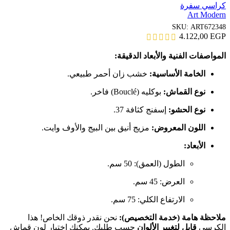
كراسي سفرة
Art Modern
SKU:
ART672348
4.122,00
EGP
المواصفات الفنية والأبعاد الدقيقة:
الخامة الأساسية:
خشب زان أحمر طبيعي.
نوع القماش:
بوكليه (Bouclé) فاخر.
نوع الحشو:
إسفنج كثافة 37.
اللون المعروض:
مزيج أنيق بين البيج والأوف وايت.
الأبعاد:
الطول (العمق): 50 سم.
العرض: 45 سم.
الارتفاع الكلي: 75 سم.
ملاحظة هامة (خدمة التخصيص):
نحن نقدر ذوقك الخاص! هذا
الكرسي
قابل لتغيير الألوان
حسب طلبك. يمكنك اختيار لون قماش