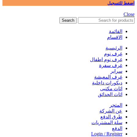
اضغط للتسجيل
Close
Search
القائمة
الاقسام
الرئيسية
غرف نوم
غرف نوم اطفال
غرف سفرة
سراير
غرف المعيشة
ديكورات داخلية
اثاث مكتبى
اثاث الحدائق
المتجر
عن الشركة
طرق الدفع
سلة المشتريات
الدفع
Login / Register