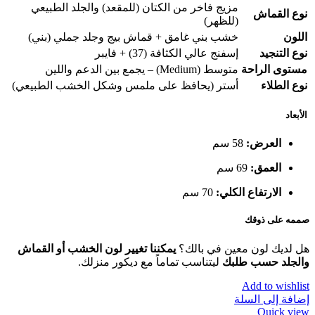
مزيج فاخر من الكتان (للمقعد) والجلد الطبيعي
نوع القماش
(للظهر)
اللون
خشب بني غامق + قماش بيج وجلد جملي (بني)
نوع التنجيد
إسفنج عالي الكثافة (37) + فايبر
مستوى الراحة
متوسط (Medium) – يجمع بين الدعم واللين
نوع الطلاء
أستر (يحافظ على ملمس وشكل الخشب الطبيعي)
الأبعاد
العرض:
58 سم
العمق:
69 سم
الارتفاع الكلي:
70 سم
صممه على ذوقك
هل لديك لون معين في بالك؟
يمكننا تغيير لون الخشب أو القماش
والجلد حسب طلبك
ليتناسب تماماً مع ديكور منزلك.
Add to wishlist
إضافة إلى السلة
Quick view