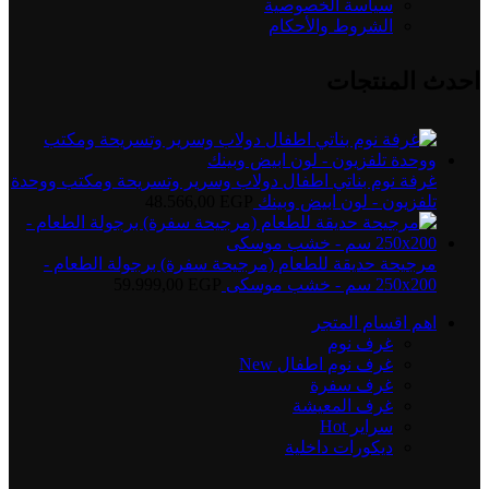
سياسة الخصوصية
الشروط والأحكام
احدث المنتجات
غرفة نوم بناتي اطفال دولاب وسرير وتسريحة ومكتب ووحدة
تلفزيون - لون ابيض وبينك
EGP
48.566,00
مرجيحة حديقة للطعام (مرجيحة سفرة) برجولة الطعام -
250x200 سم - خشب موسكى
EGP
59.999,00
اهم اقسام المتجر
غرف نوم
غرف نوم اطفال
New
غرف سفرة
غرف المعيشة
سراير
Hot
ديكورات داخلية