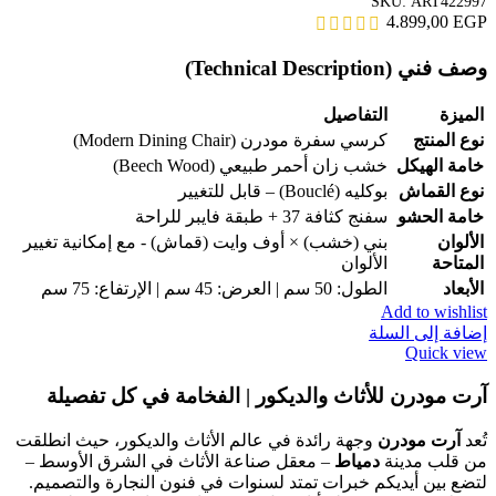
SKU:
ART422997
4.899,00
EGP
وصف فني (Technical Description)
الميزة
التفاصيل
نوع المنتج
كرسي سفرة مودرن (Modern Dining Chair)
خامة الهيكل
خشب زان أحمر طبيعي (Beech Wood)
نوع القماش
بوكليه (Bouclé) – قابل للتغيير
خامة الحشو
سفنج كثافة 37 + طبقة فايبر للراحة
الألوان
بني (خشب) × أوف وايت (قماش) - مع إمكانية تغيير
المتاحة
الألوان
الأبعاد
الطول: 50 سم | العرض: 45 سم | الإرتفاع: 75 سم
Add to wishlist
إضافة إلى السلة
Quick view
آرت مودرن للأثاث والديكور | الفخامة في كل تفصيلة
تُعد
آرت مودرن
وجهة رائدة في عالم الأثاث والديكور، حيث انطلقت
من قلب مدينة
دمياط
– معقل صناعة الأثاث في الشرق الأوسط –
لتضع بين أيديكم خبرات تمتد لسنوات في فنون النجارة والتصميم.