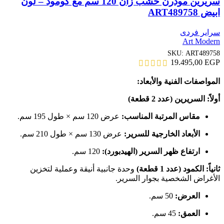
سريرين مودرن خشب زان 120 سم مع كومود – لون
ابيض ART489758
سراير فردى
Art Modern
SKU:
ART489758
19.495,00
EGP
المواصفات الفنية والأبعاد:
أولاً: السريرين (عدد 2 قطعة)
مقاس المرتبة المناسب:
عرض 120 سم × طول 195 سم.
الأبعاد الخارجية للسرير:
عرض 130 سم × طول 210 سم.
ارتفاع ظهر السرير (الهيدبورد):
120 سم.
ثانياً: الكمود (عدد 1 قطعة)
وحدة جانبية أنيقة وعملية لتخزين
الأغراض الشخصية بجوار السرير.
العرض:
50 سم.
العمق:
45 سم.