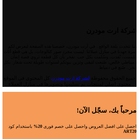
شركة ارت مودرن
هنا نتحدث بلغة الواقع.. في آرت مودرن، خصصنا هذه الصفحة لنعرض لكم
ثمرة جهدنا في منازل عملائنا. ليست مجرد صور كتالوجات، بل هي قطع أثاث
صُممت، نُفذت، وسُلمت بكل حب. نفخر بأن كل قطعة تروي قصة إتقان
دميياطي خالص، صُنعت لتبقى وتزين بيوتكم لسنوات طويلة تحت شعار: بكل
فخر.. صُنع في دمياط.
جميع الحقوق محفوظة
لشركة ارت مودرن
كل المحتوى فى الموقع
محتوى اصلى لمنتجات تم تسليمها وتصويرها فى منازل العملاء
مرحباً بك، سجّل الآن!
احصل على افضل العروض واحصل على خصم فورى
20%
باستخدام كود
ART20