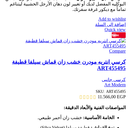
البوكليه المفضل لديك أو تغيير لون دهان الأرجل الخشبية ليتناغم
تماماً مع ديكور غرفة سفرتك.
Add to wishlist
إضافة إلى السلة
Quick view
Save
Compare
كرسي انتريه مودرن خشب زان قماش سيلفا قطيفة
ART455495
كرسى جانبى
Art Modern
SKU:
ART455495
11.566,00
EGP
المواصفات الفنية والأبعاد الدقيقة:
الخامة الأساسية:
خشب زان أحمر طبيعي.
نوع القماش:
قطيفة سيلفا (Silva Velvet).