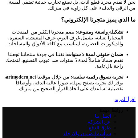
نحن لا نقدم مجرد قطع أثاث، بل نصنع تجارب حياتية تضفي لمسة
من الرقي والدفء على كل زاوية في منزلك.
ما الذي يميز متجرنا الإلكتروني؟
تشكيلة واسعة ومتنوعة:
يضم متجرنا الكثير من المنتجات
المختاراً بعناية، تشمل غرف النوم، غرف المعيشة، السفرة،
والديكورات العصرية، ليتناسب مع كافة الأذواق والمساحات.
ضمان حقيقي لمدة 5 سنوات:
ثقتنا في جودة منتجاتنا تجعلنا
نقدم ضماناً شاملاً لمدة 5 سنوات ضد عيوب التصنيع، لنمنحك
راحة بال تامة.
تجربة تسوق رقمية سلسة:
من خلال موقعنا
artmodern.net
،
نوفر لك تجربة تصفح سهلة، صوراً عالية الدقة، وأوصافاً
تفصيلية تساعدك على اتخاذ القرار الصحيح من منزلك.
اقرأ المزيد
روابط مهمة
اتصل بنا
عن الشركة
طرق الدفع
سياسة الضمان والارجاء