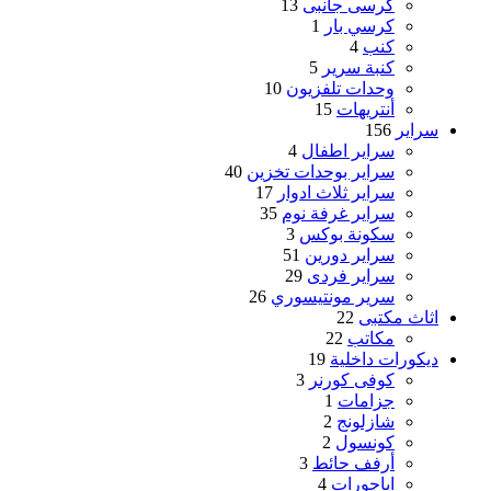
كرسى جانبى
13
كرسي بار
1
كنب
4
كنبة سرير
5
وحدات تلفزيون
10
أنتريهات
15
سراير
156
سراير اطفال
4
سراير بوحدات تخزين
40
سراير ثلاث ادوار
17
سراير غرفة نوم
35
سكونة بوكس
3
سراير دورين
51
سراير فردى
29
سرير مونتيسوري
26
اثاث مكتبى
22
مكاتب
22
ديكورات داخلية
19
كوفى كورنر
3
جزامات
1
شازلونج
2
كونسول
2
أرفف حائط
3
اباجورات
4