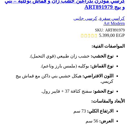
كرسي مودرن بذراعين خشب زان و قماش بوكليه – بني
و بيج ART891979
كراسي سفرة
,
كرسى جانبى
Art Modern
SKU:
ART891979
5.399,00
EGP
المواصفات الفنية:
نوع الخشب:
خشب زان طبيعي (قوي التحمل).
نوع القماش:
بوكليه (ملمس بارز وناعم).
اللون الافتراضي:
هيكل خشبي بني داكن مع قماش بيج
كريمي.
نوع الحشو:
سفنج كثافة 37 + فايبر رول.
الأبعاد والمقاسات:
الارتفاع الكلي:
73 سم
العرض:
56 سم