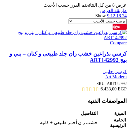
عرض ⁦8⁩ من كل النتائج
تم الفرز حسب الأحدث
طريقة العرض
Show
9
12
18
24
Save
Compare
كرسي بذراعين خشب زان جلد طبيعى و كتان – بني و
بيج ART142992
كرسى جانبى
Art Modern
SKU:
ART142992
6.433,00
EGP
المواصفات الفنية
الميزة
التفاصيل
الخامة
خشب زان أحمر طبيعي + كانيه
الرئيسية