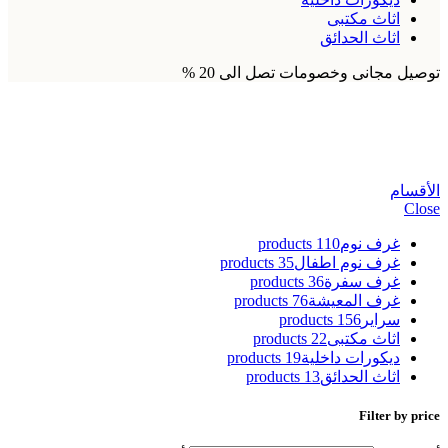
اثاث مكتبى
اثاث الحدائق
توصيل مجانى وخصومات تصل الى 20 %
ضبط حرف الضاد
الأقسام
Close
غرف نوم
110 products
غرف نوم اطفال
35 products
غرف سفرة
36 products
غرف المعيشة
76 products
سراير
156 products
اثاث مكتبى
22 products
ديكورات داخلية
19 products
اثاث الحدائق
13 products
Filter by price