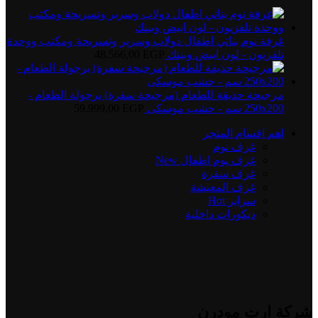
غرفة نوم بناتي اطفال دولاب وسرير وتسريحة ومكتب ووحدة
تلفزيون - لون ابيض وبينك
EGP
48.566,00
مرجيحة حديقة للطعام (مرجيحة سفرة) برجولة الطعام -
250x200 سم - خشب موسكى
EGP
59.999,00
اهم اقسام المتجر
غرف نوم
غرف نوم اطفال
New
غرف سفرة
غرف المعيشة
سراير
Hot
ديكورات داخلية
شركة ارت مودرن