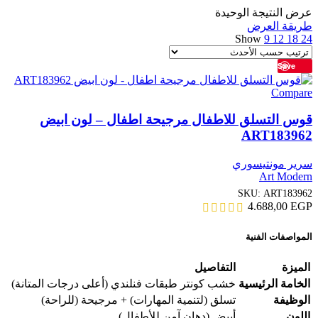
عرض النتيجة الوحيدة
طريقة العرض
Show
9
12
18
24
Save
Compare
قوس التسلق للاطفال مرجيحة اطفال – لون ابيض
ART183962
سرير مونتيسوري
Art Modern
SKU:
ART183962
4.688,00
EGP
المواصفات الفنية
الميزة
التفاصيل
الخامة الرئيسية
خشب كونتر طبقات فنلندي (أعلى درجات المتانة)
الوظيفة
تسلق (لتنمية المهارات) + مرجيحة (للراحة)
اللون
أبيض (دهان آمن للأطفال)