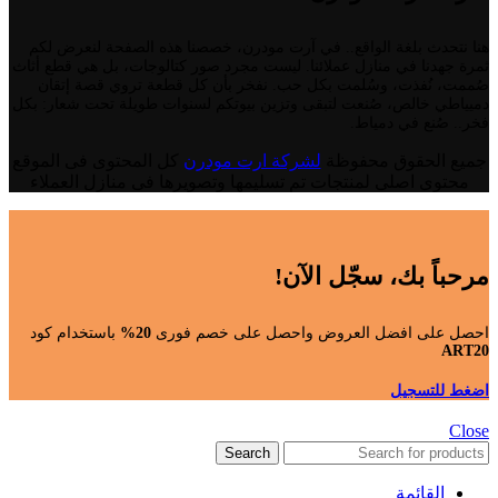
هنا نتحدث بلغة الواقع.. في آرت مودرن، خصصنا هذه الصفحة لنعرض لكم
ثمرة جهدنا في منازل عملائنا. ليست مجرد صور كتالوجات، بل هي قطع أثاث
صُممت، نُفذت، وسُلمت بكل حب. نفخر بأن كل قطعة تروي قصة إتقان
دميياطي خالص، صُنعت لتبقى وتزين بيوتكم لسنوات طويلة تحت شعار: بكل
فخر.. صُنع في دمياط.
جميع الحقوق محفوظة
لشركة ارت مودرن
كل المحتوى فى الموقع
محتوى اصلى لمنتجات تم تسليمها وتصويرها فى منازل العملاء
مرحباً بك، سجّل الآن!
احصل على افضل العروض واحصل على خصم فورى
20%
باستخدام كود
ART20
اضغط للتسجيل
Close
Search
القائمة