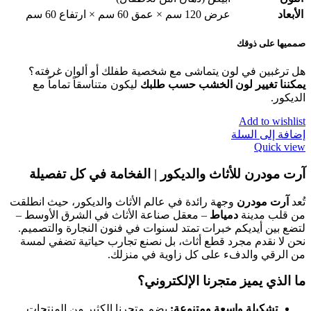
الأبعاد
عرض 120 سم × عمق 60 سم × ارتفاع 60 سم
صمميها على ذوقك
هل ترغبين في لون يتماشى مع شخصية طفلك أو ألوان غرفته؟
يمكننا تغيير لون الخشب حسب طلبك
ليكون متناسقاً تماماً مع
الديكور.
Add to wishlist
إضافة إلى السلة
Quick view
آرت مودرن للأثاث والديكور | الفخامة في كل تفصيلة
تُعد
آرت مودرن
وجهة رائدة في عالم الأثاث والديكور، حيث انطلقت
من قلب مدينة
دمياط
– معقل صناعة الأثاث في الشرق الأوسط –
لتضع بين أيديكم خبرات تمتد لسنوات في فنون النجارة والتصميم.
نحن لا نقدم مجرد قطع أثاث، بل نصنع تجارب حياتية تضفي لمسة
من الرقي والدفء على كل زاوية في منزلك.
ما الذي يميز متجرنا الإلكتروني؟
تشكيلة واسعة ومتنوعة:
يضم متجرنا الكثير من المنتجات