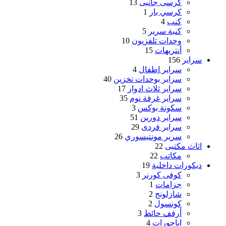
كرسى جانبى
13
كرسي بار
1
كنب
4
كنبة سرير
5
وحدات تلفزيون
10
أنتريهات
15
سراير
156
سراير اطفال
4
سراير بوحدات تخزين
40
سراير ثلاث ادوار
17
سراير غرفة نوم
35
سكونة بوكس
3
سراير دورين
51
سراير فردى
29
سرير مونتيسوري
26
اثاث مكتبى
22
مكاتب
22
ديكورات داخلية
19
كوفى كورنر
3
جزامات
1
شازلونج
2
كونسول
2
أرفف حائط
3
اباجورات
4