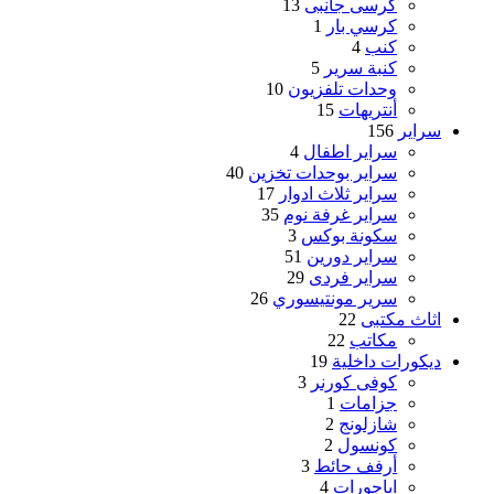
كرسى جانبى
13
كرسي بار
1
كنب
4
كنبة سرير
5
وحدات تلفزيون
10
أنتريهات
15
سراير
156
سراير اطفال
4
سراير بوحدات تخزين
40
سراير ثلاث ادوار
17
سراير غرفة نوم
35
سكونة بوكس
3
سراير دورين
51
سراير فردى
29
سرير مونتيسوري
26
اثاث مكتبى
22
مكاتب
22
ديكورات داخلية
19
كوفى كورنر
3
جزامات
1
شازلونج
2
كونسول
2
أرفف حائط
3
اباجورات
4