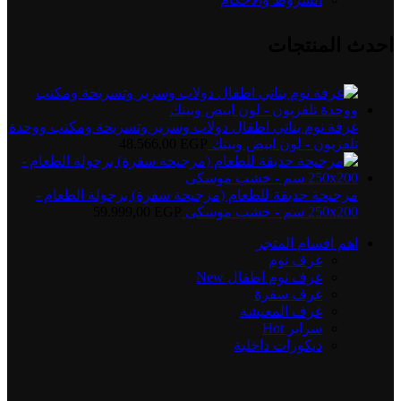
احدث المنتجات
غرفة نوم بناتي اطفال دولاب وسرير وتسريحة ومكتب ووحدة
تلفزيون - لون ابيض وبينك
EGP
48.566,00
مرجيحة حديقة للطعام (مرجيحة سفرة) برجولة الطعام -
250x200 سم - خشب موسكى
EGP
59.999,00
اهم اقسام المتجر
غرف نوم
غرف نوم اطفال
New
غرف سفرة
غرف المعيشة
سراير
Hot
ديكورات داخلية