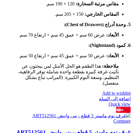
مقاس مرتبة السحارة:
120 × 190 سم.
المقاس الخارجي:
150 × 205 سم.
5. وحدة أدراج (Chest of Drawers):
الأبعاد:
عرض 60 سم × عمق 45 سم × ارتفاع 70 سم.
6. كمود (Nightstand):
الأبعاد:
عرض 50 سم × عمق 45 سم × ارتفاع 50 سم.
ملاحظة:
هذا الطقم هو الحل الأمثل لمن يبحثون عن
تأثيث غرفة كبيرة بقطعة واحدة شاملة توفر الرفاهية،
التنظيم، وسعة النوم الكبيرة. (المراتب تباع بشكل
منفصل).
Add to wishlist
إضافة إلى السلة
Quick view
Save
Compare
غرف نوم ماستر 5 قطع – بنى وابيض ART512561