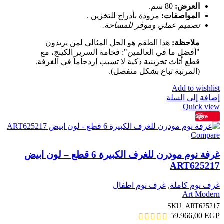
العرض:
80 سم.
المواصفات:
مزودة بأدراج للتخزين .
تصميم عملي وموفر للمساحة.
ملاحظة:
هذا الطقم هو الحل المثالي لمن يريدون
"أفضل ما في العالمين": فخامة السرير الكينج، مع
قطع أثاث تخزينية ذكية لا تسبب ازدحاماً في الغرفة.
(المرتبة تباع بشكل منفصل).
Add to wishlist
إضافة إلى السلة
Quick view
Save
Compare
غرفة نوم مودرن للغرف الكبيرة 6 قطع – لون ابيض
ART625217
غرف نوم كاملة
,
غرف نوم اطفال
Art Modern
SKU:
ART625217
59.966,00
EGP