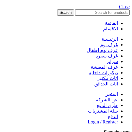
Close
Search
القائمة
الاقسام
الرئيسية
غرف نوم
غرف نوم اطفال
غرف سفرة
سراير
غرف المعيشة
ديكورات داخلية
اثاث مكتبى
اثاث الحدائق
المتجر
عن الشركة
طرق الدفع
سلة المشتريات
الدفع
Login / Register
Shopping cart