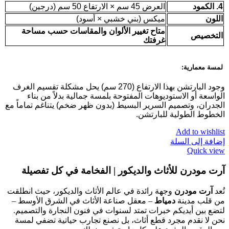
4. الكمود
العرض 45 سم × الارتفاع 50 سم (درجين)
اللون
ميكس (بني خشبي × أسود)
متاح تغيير الألوان والمقاسات حسب مساحة
التخصيص
غرفتك
لمسة معمارية:
وجود البارتشن بهذا الارتفاع (270 سم) يحل مشكلة تقسيم الغرف
الواسعة أو الاستوديوهات المفتوحة بلمسة جمالية بدلاً من بناء
الجدران، وتصميم السرير البسيط (بدون ظهر ضخم) يتناغم تماماً مع
الخطوط الطولية للبارتشن.
Add to wishlist
إضافة إلى السلة
Quick view
آرت مودرن للأثاث والديكور | الفخامة في كل تفصيلة
تُعد
آرت مودرن
وجهة رائدة في عالم الأثاث والديكور، حيث انطلقت
من قلب مدينة
دمياط
– معقل صناعة الأثاث في الشرق الأوسط –
لتضع بين أيديكم خبرات تمتد لسنوات في فنون النجارة والتصميم.
نحن لا نقدم مجرد قطع أثاث، بل نصنع تجارب حياتية تضفي لمسة