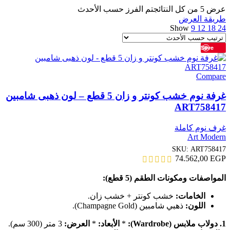
عرض ⁦5⁩ من كل النتائج
تم الفرز حسب الأحدث
طريقة العرض
Show
9
12
18
24
Save
Compare
غرفة نوم خشب كونتر و زان 5 قطع – لون ذهبى شامبين
ART758417
غرف نوم كاملة
Art Modern
SKU:
ART758417
74.562,00
EGP
المواصفات ومكونات الطقم (5 قطع):
الخامات:
خشب كونتر + خشب زان.
اللون:
ذهبي شامبين (Champagne Gold).
1. دولاب ملابس (Wardrobe):
*
الأبعاد:
*
العرض:
3 متر (300 سم).