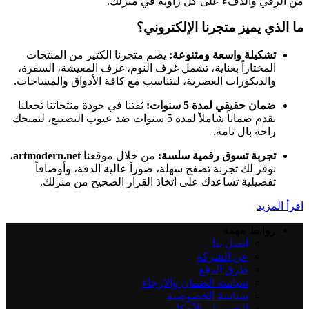
من الرقي والدفء على كل زاوية في منزلك.
ما الذي يميز متجرنا الإلكتروني؟
تشكيلة واسعة ومتنوعة:
يضم متجرنا الكثير من المنتجات
المختاراً بعناية، تشمل غرف النوم، غرف المعيشة، السفرة،
والديكورات العصرية، ليتناسب مع كافة الأذواق والمساحات.
ضمان حقيقي لمدة 5 سنوات:
ثقتنا في جودة منتجاتنا تجعلنا
نقدم ضماناً شاملاً لمدة 5 سنوات ضد عيوب التصنيع، لنمنحك
راحة بال تامة.
تجربة تسوق رقمية سلسة:
من خلال موقعنا
artmodern.net
،
نوفر لك تجربة تصفح سهلة، صوراً عالية الدقة، وأوصافاً
تفصيلية تساعدك على اتخاذ القرار الصحيح من منزلك.
اقرأ المزيد
روابط مهمة
اتصل بنا
عن الشركة
طرق الدفع
سياسة الضمان والارجاء
سياسة الخصوصية
الشروط والأحكام