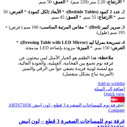
*
الارتفاع:
2.20 متر (220 سم). *
العمق:
50 سم.
2. عدد 2 كمود (Bedside Tables):
*
الأبعاد (لكل كمود):
*
العرض:
50
سم. *
الارتفاع:
55 سم. *
العمق:
45 سم.
3. سرير كبير (Bed):
*
مقاس المرتبة المناسب:
160 سم (عرض) ×
195 سم (طول).
4. تسريحة بمرايا ليد (Dressing Table with LED Mirror):
*
العرض:
150 سم. *
الميزة:
مزودة بإضاءة LED مدمجة.
ملاحظة:
هذا الطقم هو الخيار الأمثل لمن يبحثون عن
غرفة نوم تجمع بين الفخامة، العملية، والجودة العالية،
مع لمسة لونية فريدة تضفي جواً من الرقي والتميز.
(المرتبة تباع بشكل منفصل).
Add to wishlist
إضافة إلى السلة
Quick view
Save
Compare
غرفة نوم للمساحات الصغيرة 3 قطع – لون ابيض