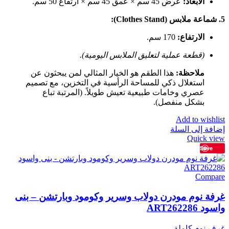
الأبعاد:
عرض 45 سم × عمق 45 سم × ارتفاع 50 سم.
5. شماعة ملابس (Clothes Stand):
الارتفاع:
170 سم.
(قطعة عملية لتعليق الملابس اليومية).
ملاحظة:
هذا الطقم هو الخيار المثالي لمن يبحثون عن
استغلال ذكي للمساحة الرأسية في التخزين، مع تصميم
عصري وخامات طبيعية تعيش طويلاً. (المرتبة تباع
بشكل منفصل).
Add to wishlist
إضافة إلى السلة
Quick view
Save
Compare
غرفة نوم مودرن دولاب وسرير وكومود وبارتشن – بنى
واسود ART262286
غرف نوم كاملة