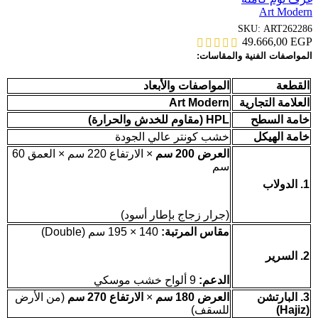
Art Modern
SKU:
ART262286
49.666,00
EGP
المواصفات الفنية والمقاسات:
القطعة
المواصفات والأبعاد
العلامة التجارية
Art Modern
خامة السطح
HPL (مقاوم للخدش والحرارة)
خامة الهيكل
خشب كونتر عالي الجودة
العرض 200 سم
× الارتفاع 220 سم × العمق 60
سم
1. الدولاب
(جرار زجاج بإطار أسود)
مقاس المرتبة:
140 × 195 سم (Double)
2. السرير
الدعم:
9 ألواح خشب موسكي
3. البارتشن
العرض 180 سم
×
الارتفاع 270 سم
(من الأرض
(Hajiz)
للسقف)