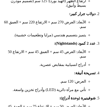
ارتفاع الظهر (الهيد بورد): 125 سم (تصميم مودرن
بسيط وأنيق).
دولاب جرار كبير:
الأبعاد: العرض 270 سم × الارتفاع 220 سم × العمق 60
سم.
يتميز بتصميم هندسي (مرايا وتطعيمات خشبية).
عدد 2 كمود (Nightstands):
الأبعاد: العرض 45 سم × العمق 45 سم × الارتفاع 50
سم.
أدراج انسيابية بمقابض عصرية.
تسريحة أنيقة:
العرض: 120 سم.
تأتي مع مرآة دائرية (LED) وأدراج تخزين واسعة.
شوفينيرة (وحدة أدراج):
الأبعاد: العرض 50 سم × الارتفاع 75 سم × العمق 45