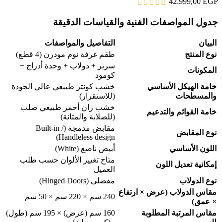
42.999,00
EGP
جدول المواصفات الفنية والقياسات الدقيقة
البيان
التفاصيل والمواصفات
نوع المنتج
طقم غرفة نوم مودرن (4 قطع)
سرير + دولاب + وحدة أدراج +
المكونات
كومود
خامة الهيكل الأساسي
خشب كونتر طبيعي عالي الجودة
والمسطحات
(للاستقرار)
خشب زان أحمر طبيعي صلب
خامة القوائم والتدعيم
(للصلابة والمتانة)
مقابض مدمجة (Built-in /
نوع المقابض
Handleless design)
اللون الأساسي
أبيض ناصع (White)
متاح تغيير الألوان حسب طلب
إمكانية تعديل اللون
العميل
نوع الدولاب
مفصلي (Hinged Doors)
مقاس الدولاب (عرض × ارتفاع
240 سم × 220 سم × 50 سم
× عمق)
مقاس المرتبة المطلوبة
160 سم (عرض) × 195 سم (طول)