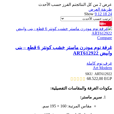
عرض ⁦2⁩ من كل النتائج
تم الفرز حسب الأحدث
طريقة العرض
Show
9
12
18
24
Save
Compare
غرفة نوم مودرن ماستر خشب كونتر 6 قطع – بنى
وابيض ART612922
غرف نوم كاملة
Art Modern
SKU:
ART612922
68.522,00
EGP
مكونات الغرفة والمقاسات التفصيلية:
سرير ماستر:
مقاس المرتبة: 160 × 195 سم.