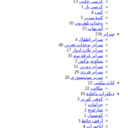
كرسى جانبى
13
كرسي بار
1
كنب
4
كنبة سرير
5
وحدات تلفزيون
10
أنتريهات
15
سراير
156
سراير اطفال
4
سراير بوحدات تخزين
40
سراير ثلاث ادوار
17
سراير غرفة نوم
35
سكونة بوكس
3
سراير دورين
51
سراير فردى
29
سرير مونتيسوري
26
اثاث مكتبى
22
مكاتب
22
ديكورات داخلية
19
كوفى كورنر
3
جزامات
1
شازلونج
2
كونسول
2
أرفف حائط
3
اباجورات
4