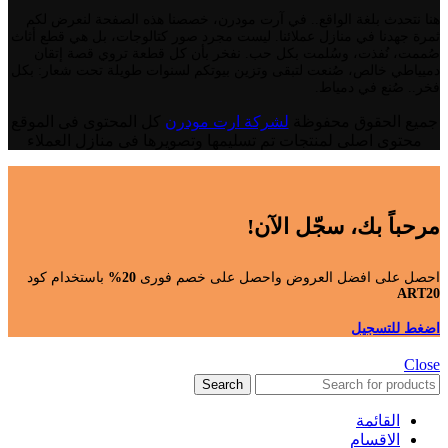
هنا نتحدث بلغة الواقع.. في آرت مودرن، خصصنا هذه الصفحة لنعرض لكم
ثمرة جهدنا في منازل عملائنا. ليست مجرد صور كتالوجات، بل هي قطع أثاث
صُممت، نُفذت، وسُلمت بكل حب. نفخر بأن كل قطعة تروي قصة إتقان
دميياطي خالص، صُنعت لتبقى وتزين بيوتكم لسنوات طويلة تحت شعار: بكل
فخر.. صُنع في دمياط.
جميع الحقوق محفوظة
لشركة ارت مودرن
كل المحتوى فى الموقع
محتوى اصلى لمنتجات تم تسليمها وتصويرها فى منازل العملاء
مرحباً بك، سجّل الآن!
احصل على افضل العروض واحصل على خصم فورى
20%
باستخدام كود
ART20
اضغط للتسجيل
Close
Search
القائمة
الاقسام