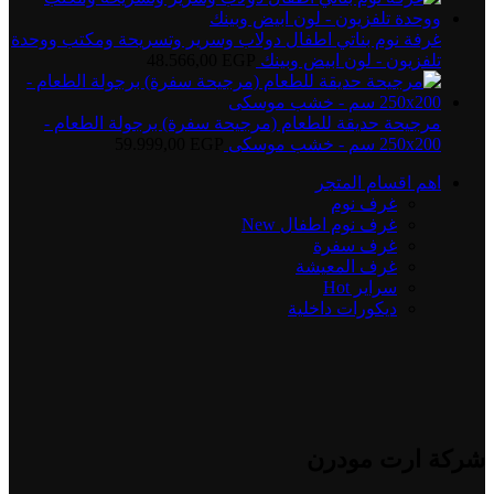
غرفة نوم بناتي اطفال دولاب وسرير وتسريحة ومكتب ووحدة
تلفزيون - لون ابيض وبينك
EGP
48.566,00
مرجيحة حديقة للطعام (مرجيحة سفرة) برجولة الطعام -
250x200 سم - خشب موسكى
EGP
59.999,00
اهم اقسام المتجر
غرف نوم
غرف نوم اطفال
New
غرف سفرة
غرف المعيشة
سراير
Hot
ديكورات داخلية
شركة ارت مودرن