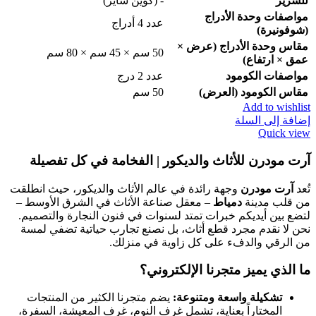
للسرير
- (كوين سايز)
مواصفات وحدة الأدراج
عدد 4 أدراج
(شوفونيرة)
مقاس وحدة الأدراج (عرض ×
50 سم × 45 سم × 80 سم
عمق × ارتفاع)
مواصفات الكومود
عدد 2 درج
مقاس الكومود (العرض)
50 سم
Add to wishlist
إضافة إلى السلة
Quick view
آرت مودرن للأثاث والديكور | الفخامة في كل تفصيلة
تُعد
آرت مودرن
وجهة رائدة في عالم الأثاث والديكور، حيث انطلقت
من قلب مدينة
دمياط
– معقل صناعة الأثاث في الشرق الأوسط –
لتضع بين أيديكم خبرات تمتد لسنوات في فنون النجارة والتصميم.
نحن لا نقدم مجرد قطع أثاث، بل نصنع تجارب حياتية تضفي لمسة
من الرقي والدفء على كل زاوية في منزلك.
ما الذي يميز متجرنا الإلكتروني؟
تشكيلة واسعة ومتنوعة:
يضم متجرنا الكثير من المنتجات
المختاراً بعناية، تشمل غرف النوم، غرف المعيشة، السفرة،