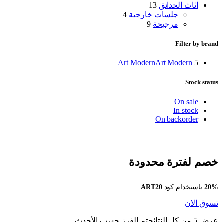
اثاث الحدائق
13
جلسات خارجية
4
مرجيحة
9
Filter by brand
Art Modern
Art Modern
5
Stock status
On sale
In stock
On backorder
خصم لفترة محدودة
20%
باستخدام كود
ART20
تسوق الان
عرض ⁦5⁩ من كل النتائج
تم الفرز حسب الأحدث