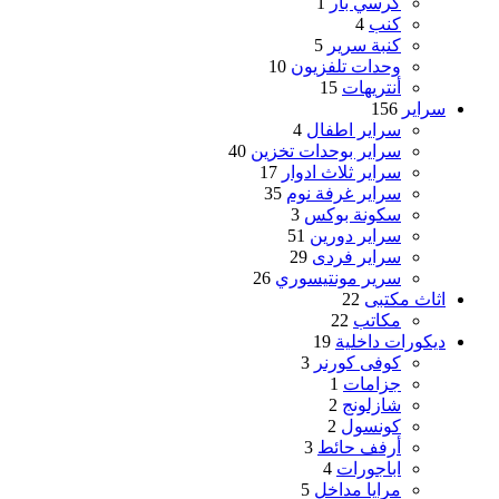
كرسي بار
1
كنب
4
كنبة سرير
5
وحدات تلفزيون
10
أنتريهات
15
سراير
156
سراير اطفال
4
سراير بوحدات تخزين
40
سراير ثلاث ادوار
17
سراير غرفة نوم
35
سكونة بوكس
3
سراير دورين
51
سراير فردى
29
سرير مونتيسوري
26
اثاث مكتبى
22
مكاتب
22
ديكورات داخلية
19
كوفى كورنر
3
جزامات
1
شازلونج
2
كونسول
2
أرفف حائط
3
اباجورات
4
مرايا مداخل
5