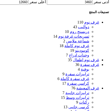
أدنى سعر
أعلى سعر
تصنيفات المنتج
غرف نوم
110
دواليب
43
دريسنج روم
10
تسريحات غرفة نوم
14
شماعة ملابس
2
غرف نوم كاملة
18
كومودينو
19
وحدات ادراج
7
غرف نوم اطفال
35
غرف سفرة
36
بوفية
4
ترابيزات سفرة
9
غرف سفرة كاملة
6
كراسي سفرة
17
غرف المعيشة
76
ترابيزات جانبية
7
ترابيزات وسط
15
ركنات
9
كرسى جانبى
13