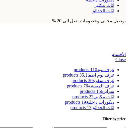
اثاث مكتبى
اثاث الحدائق
توصيل مجانى وخصومات تصل الى 20 %
طاولات مداخل البيت
الأقسام
Close
غرف نوم
110 products
غرف نوم اطفال
35 products
غرف سفرة
36 products
غرف المعيشة
76 products
سراير
156 products
اثاث مكتبى
22 products
ديكورات داخلية
19 products
اثاث الحدائق
13 products
Filter by price