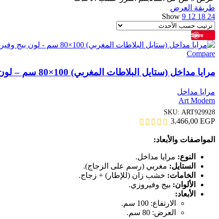
طريقة العرض
Show
9
12
18
24
Save
Compare
مرايا مداخل (ستايل البلاطات المغربي) 100×80 سم – لون بيج وفيروزى ART929928
مرايا مداخل
Art Modern
SKU:
ART929928
3.466,00
EGP
المواصفات والأبعاد:
النوع:
مرايا مداخل.
الستايل:
مغربي (رسم على الزجاج).
الخامات:
خشب زان (للإطار) + زجاج.
الألوان:
بيج وفيروزي.
الأبعاد:
الارتفاع: 100 سم.
العرض: 80 سم.