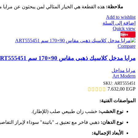
ملاحظة:
هذه القطعة هي الخيار المثالي لمن يبحثون عن مرايا م
Add to wishlist
إضافة إلى السلة
Quick view
Save
Compare
مرايا مدخل كلاسيك ذهبى مقاس 90×170 سم ART555451
مرايا مداخل
Art Modern
SKU:
ART555451
7.632,00
EGP
المواصفات الفنية:
نوع الخشب:
خشب زان طبيعي صلب (للإطار).
نوع الدهان:
ذهبي فاخر مع تعتيق بـ "باتينة" سوداء لإبراز التفاصي
الأبعاد الإجمالية: