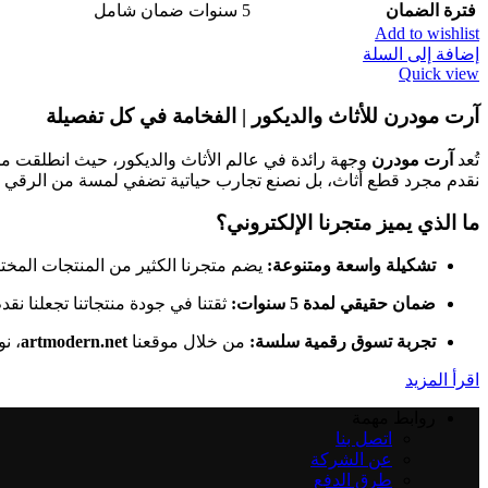
فترة الضمان
5 سنوات ضمان شامل
Add to wishlist
إضافة إلى السلة
Quick view
آرت مودرن للأثاث والديكور | الفخامة في كل تفصيلة
تُعد
آرت مودرن
وجهة رائدة في عالم الأثاث والديكور، حيث انطلقت م
نقدم مجرد قطع أثاث، بل نصنع تجارب حياتية تضفي لمسة من الرقي 
ما الذي يميز متجرنا الإلكتروني؟
تشكيلة واسعة ومتنوعة:
يضم متجرنا الكثير من المنتجات المختا
ضمان حقيقي لمدة 5 سنوات:
ثقتنا في جودة منتجاتنا تجعلنا نقدم ضماناً شاملاً لمدة 5 سنوات ض
تجربة تسوق رقمية سلسة:
من خلال موقعنا
artmodern.net
، ن
اقرأ المزيد
روابط مهمة
اتصل بنا
عن الشركة
طرق الدفع