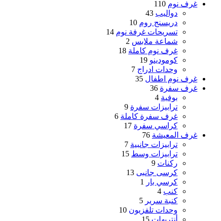
غرف نوم
110
دواليب
43
دريسنج روم
10
تسريحات غرفة نوم
14
شماعة ملابس
2
غرف نوم كاملة
18
كومودينو
19
وحدات ادراج
7
غرف نوم اطفال
35
غرف سفرة
36
بوفية
4
ترابيزات سفرة
9
غرف سفرة كاملة
6
كراسي سفرة
17
غرف المعيشة
76
ترابيزات جانبية
7
ترابيزات وسط
15
ركنات
9
كرسى جانبى
13
كرسي بار
1
كنب
4
كنبة سرير
5
وحدات تلفزيون
10
أنتريهات
15