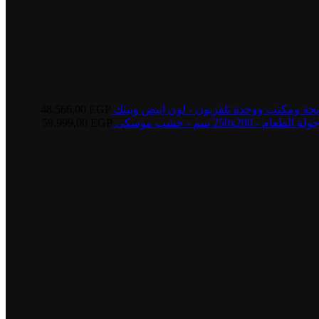
يحة ومكتب ووحدة تلفزيون - لون ابيض وبينك
EGP
48.566,00
250 سم - خشب موسكى
EGP
59.999,00