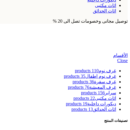
اثاث مكتبى
اثاث الحدائق
توصيل مجانى وخصومات تصل الى 20 %
طاولة تلفزيون ايكيا مصر
الأقسام
Close
غرف نوم
110 products
غرف نوم اطفال
35 products
غرف سفرة
36 products
غرف المعيشة
76 products
سراير
156 products
اثاث مكتبى
22 products
ديكورات داخلية
19 products
اثاث الحدائق
13 products
تصنيفات المنتج