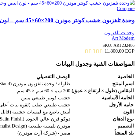
Compare
وحدة تلفزيون خشب كونتر مودرن 200×60×45 سم – لون ابيض وخشبى ART232486
وحدات تلفزيون
Art Modern
SKU:
ART232486
11.800,00
EGP
المواصفات الفنية وجدول البيانات
الخاصية
الوصف التفصيلي
اسم المنتج
طاولة / وحدة تلفزيون مودرن (TV Stand)
المقاس (طول × ارتفاع × عمق)
200 سم × 60 سم × 45 سم
الخامة الأساسية
خشب كونتر طبيعي متين
خامة الأرجل
خشب طبيعي صلب (لقوة ثبات أعلى
اللون
أبيض ناصع مع لمسات خشبية (قابل
نوع الدهان
دوكو فرن عالي الجودة (Satin Finish)
التصميم
مودرن بلمسة طبيعية (Minimalist Design)
بلد المنشأ
مصر - (شركة آرت مودرن)