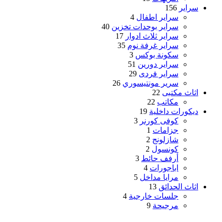
سراير
156
سراير اطفال
4
سراير بوحدات تخزين
40
سراير ثلاث ادوار
17
سراير غرفة نوم
35
سكونة بوكس
3
سراير دورين
51
سراير فردى
29
سرير مونتيسوري
26
اثاث مكتبى
22
مكاتب
22
ديكورات داخلية
19
كوفى كورنر
3
جزامات
1
شازلونج
2
كونسول
2
أرفف حائط
3
اباجورات
4
مرايا مداخل
5
اثاث الحدائق
13
جلسات خارجية
4
مرجيحة
9