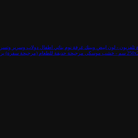
غرفة نوم بناتي اطفال دولاب وسرير وتسر
مرجيحة حديقة للطعام (مرجيحة سفرة) برجولة الطعام - x200