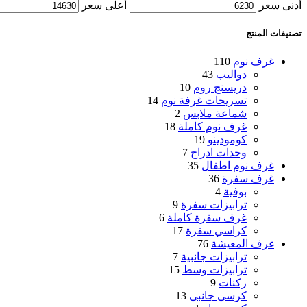
أدنى سعر
أعلى سعر
تصنيفات المنتج
غرف نوم
110
دواليب
43
دريسنج روم
10
تسريحات غرفة نوم
14
شماعة ملابس
2
غرف نوم كاملة
18
كومودينو
19
وحدات ادراج
7
غرف نوم اطفال
35
غرف سفرة
36
بوفية
4
ترابيزات سفرة
9
غرف سفرة كاملة
6
كراسي سفرة
17
غرف المعيشة
76
ترابيزات جانبية
7
ترابيزات وسط
15
ركنات
9
كرسى جانبى
13