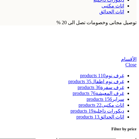
اثاث مكتبى
اثاث الحدائق
توصيل مجانى وخصومات تصل الى 20 %
طاولة سرير خشب
الأقسام
Close
غرف نوم
110 products
غرف نوم اطفال
35 products
غرف سفرة
36 products
غرف المعيشة
76 products
سراير
156 products
اثاث مكتبى
22 products
ديكورات داخلية
19 products
اثاث الحدائق
13 products
Filter by price