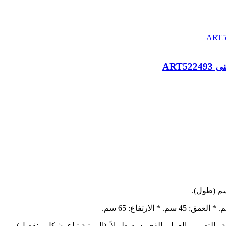
ية والتصميم العملي الذي يدوم طويلاً. (المرتبة تباع بشكل منفصل).