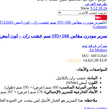
طريقة العرض
Show
9
12
18
24
Save
Compare
سرير مودرن مقاس 160×195 سم خشب زان – لون ابيض ART112643
سراير غرفة نوم
Art Modern
SKU:
ART112643
14.621,00
EGP
المواصفات والأبعاد:
المادة:
خشب زان بالكامل.
اللون:
أبيض (White).
مقاس المرتبة المناسب:
160 سم (عرض) × 195 سم (طول).
الأبعاد الخارجية للسرير (الإجمالي):
170 سم (عرض) × 207 سم (طول).
ملاحظة:
هذا السرير هو الخيار الأمثل لمن يبحث عن الجودة العا
Add to wishlist