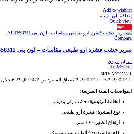
Add to wishlist
إضافة إلى السلة
Quick view
Save
Compare
سرير خشب قشرة ارو طبيعى مقاسات – لون بنى ART658311
سراير فردى
Art Modern
SKU:
ART658311
EGP
6.233,00
–
EGP
7.233,00
نطاق السعر: من ⁦6.233,00 EGP⁩ خلال ⁦7.233,00 EGP⁩
المواصفات الفنية السريعة:
الخامة الرئيسية:
خشب زان وكونتر
نوع القشرة:
قشرة أرو طبيعي.
ارتفاع الظهر:
120 سم.
قاعدة المرتبة:
9 ألواح خشب موسكي.