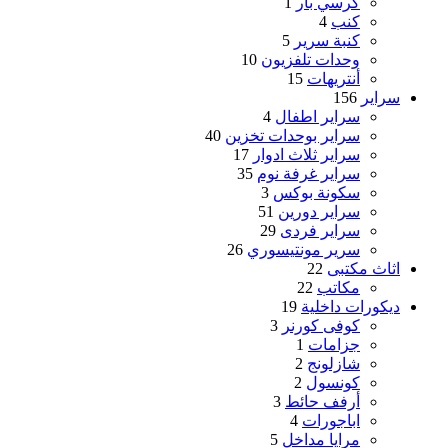
كرسي بار
1
كنب
4
كنبة سرير
5
وحدات تلفزيون
10
أنتريهات
15
سراير
156
سراير اطفال
4
سراير بوحدات تخزين
40
سراير ثلاث ادوار
17
سراير غرفة نوم
35
سكونة بوكس
3
سراير دورين
51
سراير فردى
29
سرير مونتيسوري
26
اثاث مكتبى
22
مكاتب
22
ديكورات داخلية
19
كوفى كورنر
3
جزامات
1
شازلونج
2
كونسول
2
أرفف حائط
3
اباجورات
4
مرايا مداخل
5