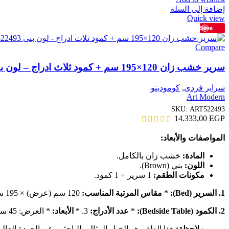
إضافة إلى السلة
Quick view
Save
Compare
سرير خشب زان 120×195 سم + كمود ثلاث ادراج – لون بنى ART522493
سراير فردى
,
كومودينو
Art Modern
SKU:
ART522493
14.333,00
EGP
المواصفات والأبعاد:
المادة:
خشب زان بالكامل.
اللون:
بني (Brown).
مكونات الطقم:
1 سرير + 1 كمود.
1. السرير (Bed):
*
مقاس المرتبة المناسب:
120 سم (عرض) × 195 سم (طول).
2. الكمود (Bedside Table):
*
عدد الأدراج:
3. *
الأبعاد:
* العرض: 45 سم. * العمق: 45 سم. * الارتفاع: 65 سم.
ملاحظة:
هذا الطقم هو الخيار المثالي للباحثين عن الجودة العال