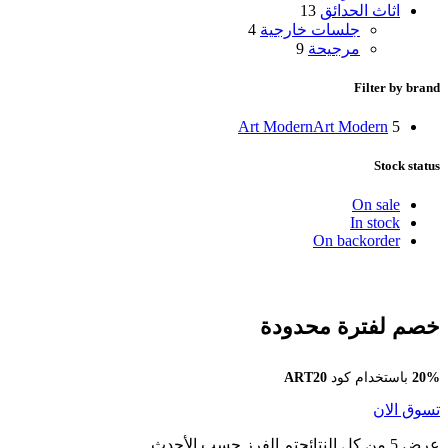
اثاث الحدائق
13
جلسات خارجية
4
مرجيحة
9
Filter by brand
Art Modern
Art Modern
5
Stock status
On sale
In stock
On backorder
خصم لفترة محدودة
20%
باستخدام كود
ART20
تسوق الان
عرض ⁦5⁩ من كل النتائج
تم الفرز حسب الأحدث