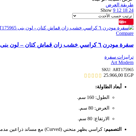
طريقة العرض
Show
9
12
18
24
Save
Compare
سفرة مودرن ٦ كراسي خشب زان قماش كتان – لون بنى ART175965
ترابيزات سفرة
Art Modern
SKU:
ART175965
25.966,00
EGP
أبعاد الطاولة:
الطول: 160 سم.
العرض: 80 سم.
الارتفاع: 80 سم.
التصميم:
كراسي بظهر منحني (Curved) مع مساند ذراعين مدمجة لتوفير راحة "إرغونومية" للجسد.