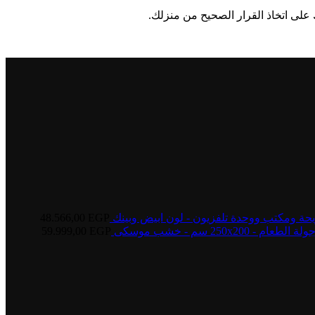
 على اتخاذ القرار الصحيح من منزلك.
يحة ومكتب ووحدة تلفزيون - لون ابيض وبينك
EGP
48.566,00
250 سم - خشب موسكى
EGP
59.999,00