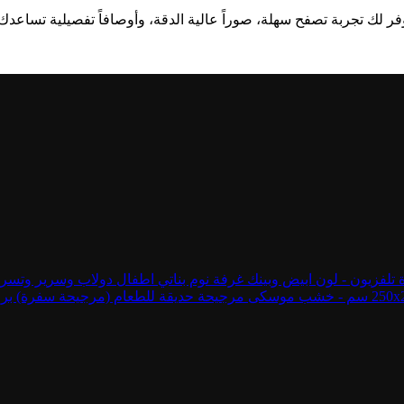
وفر لك تجربة تصفح سهلة، صوراً عالية الدقة، وأوصافاً تفصيلية تساعدك
غرفة نوم بناتي اطفال دولاب وسرير وتسر
مرجيحة حديقة للطعام (مرجيحة سفرة) برجولة الطعام - x200