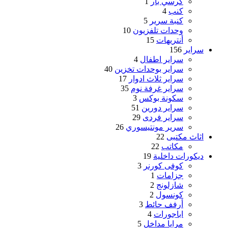
كرسي بار
1
كنب
4
كنبة سرير
5
وحدات تلفزيون
10
أنتريهات
15
سراير
156
سراير اطفال
4
سراير بوحدات تخزين
40
سراير ثلاث ادوار
17
سراير غرفة نوم
35
سكونة بوكس
3
سراير دورين
51
سراير فردى
29
سرير مونتيسوري
26
اثاث مكتبى
22
مكاتب
22
ديكورات داخلية
19
كوفى كورنر
3
جزامات
1
شازلونج
2
كونسول
2
أرفف حائط
3
اباجورات
4
مرايا مداخل
5