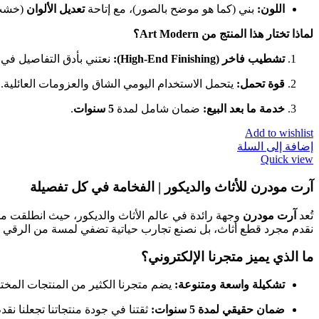
اللون:
بني (كما هو موضح بالصور)، مع إتاحة
تعديل الألوان
(خشب 
لماذا تختار هذا المنتج من Art Modern؟
تشطيب فاخر (High-End Finishing):
نعتني بأدق التفاصيل في ا
قوة تحمل:
يتحمل الاستخدام اليومي الشاق والعزومات العائلية.
خدمة ما بعد البيع:
ضمان شامل لمدة
5 سنوات
.
Add to wishlist
إضافة إلى السلة
Quick view
آرت مودرن للأثاث والديكور | الفخامة في كل تفصيلة
تُعد
آرت مودرن
وجهة رائدة في عالم الأثاث والديكور، حيث انطلقت م
نقدم مجرد قطع أثاث، بل نصنع تجارب حياتية تضفي لمسة من الرقي 
ما الذي يميز متجرنا الإلكتروني؟
تشكيلة واسعة ومتنوعة:
يضم متجرنا الكثير من المنتجات المختا
ضمان حقيقي لمدة 5 سنوات:
ثقتنا في جودة منتجاتنا تجعلنا نقدم ضماناً شاملاً لمدة 5 سنوات ض