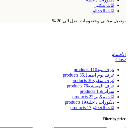
اثاث مكتبى
اثاث الحدائق
توصيل مجانى وخصومات تصل الى 20 %
طاولة سفرة قابلة للطي ايكيا
الأقسام
Close
غرف نوم
110 products
غرف نوم اطفال
35 products
غرف سفرة
36 products
غرف المعيشة
76 products
سراير
156 products
اثاث مكتبى
22 products
ديكورات داخلية
19 products
اثاث الحدائق
13 products
Filter by price