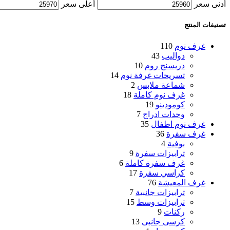
أدنى سعر
أعلى سعر
تصنيفات المنتج
غرف نوم
110
دواليب
43
دريسنج روم
10
تسريحات غرفة نوم
14
شماعة ملابس
2
غرف نوم كاملة
18
كومودينو
19
وحدات ادراج
7
غرف نوم اطفال
35
غرف سفرة
36
بوفية
4
ترابيزات سفرة
9
غرف سفرة كاملة
6
كراسي سفرة
17
غرف المعيشة
76
ترابيزات جانبية
7
ترابيزات وسط
15
ركنات
9
كرسى جانبى
13