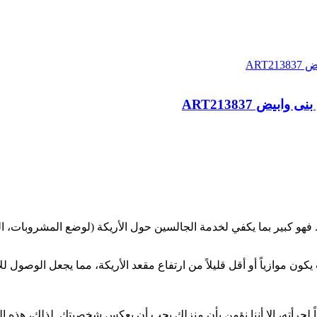
يض ART213837
 فهو كبير بما يكفي لخدمة الجالسين حول الأريكة (لوضع المشروبات، ا
كون موازياً أو أقل قليلاً من ارتفاع مقعد الأريكة، مما يجعل الوصول لل
ً لجرأته، إلا أننا نؤمن بأن منزلك يجب أن يعكس شخصيتك. لذلك، هذه ا