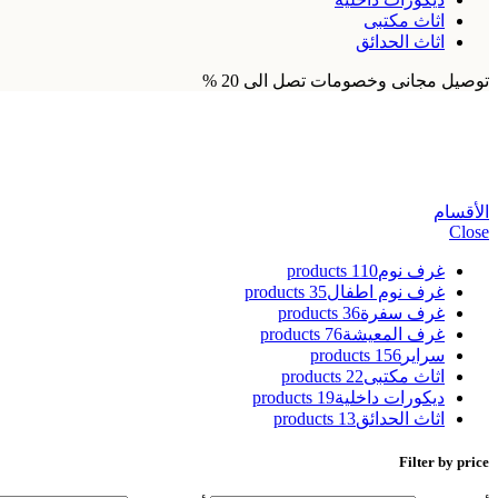
اثاث مكتبى
اثاث الحدائق
توصيل مجانى وخصومات تصل الى 20 %
طاولة قهوة بعجلات
الأقسام
Close
غرف نوم
110 products
غرف نوم اطفال
35 products
غرف سفرة
36 products
غرف المعيشة
76 products
سراير
156 products
اثاث مكتبى
22 products
ديكورات داخلية
19 products
اثاث الحدائق
13 products
Filter by price