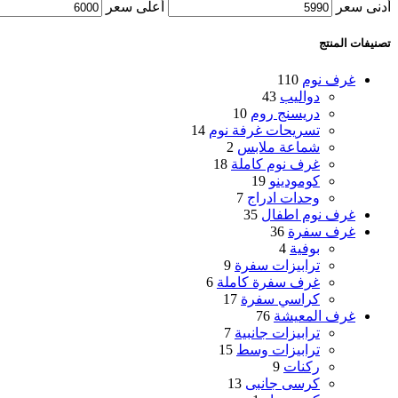
أدنى سعر
أعلى سعر
تصنيفات المنتج
غرف نوم
110
دواليب
43
دريسنج روم
10
تسريحات غرفة نوم
14
شماعة ملابس
2
غرف نوم كاملة
18
كومودينو
19
وحدات ادراج
7
غرف نوم اطفال
35
غرف سفرة
36
بوفية
4
ترابيزات سفرة
9
غرف سفرة كاملة
6
كراسي سفرة
17
غرف المعيشة
76
ترابيزات جانبية
7
ترابيزات وسط
15
ركنات
9
كرسى جانبى
13