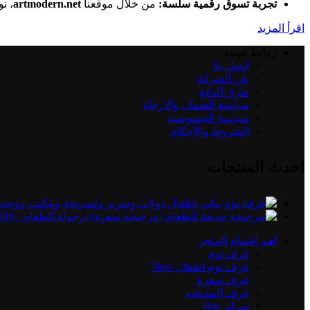
تجربة تسوق رقمية سلسة:
من خلال موقعنا
artmodern.net
، ن
اقرأ المزيد
روابط مهمة
اتصل بنا
عن الشركة
طرق الدفع
سياسة الضمان والارجاء
سياسة الخصوصية
الشروط والأحكام
احدث المنتجات
اهم اقسام المتجر
غرف نوم
غرف نوم اطفال
New
غرف سفرة
غرف المعيشة
سراير
Hot