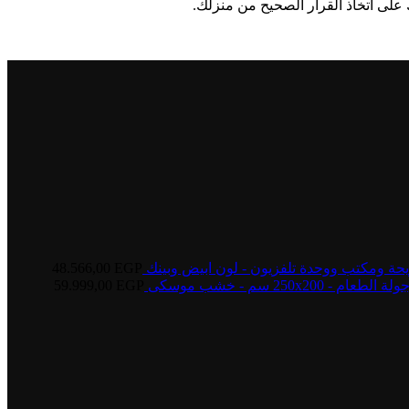
 على اتخاذ القرار الصحيح من منزلك.
يحة ومكتب ووحدة تلفزيون - لون ابيض وبينك
EGP
48.566,00
250 سم - خشب موسكى
EGP
59.999,00