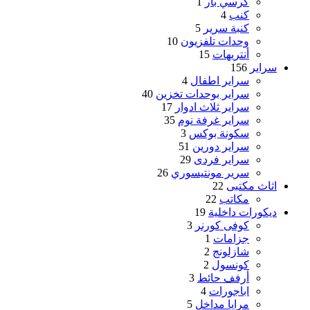
كرسي بار
1
كنب
4
كنبة سرير
5
وحدات تلفزيون
10
أنتريهات
15
سراير
156
سراير اطفال
4
سراير بوحدات تخزين
40
سراير ثلاث ادوار
17
سراير غرفة نوم
35
سكونة بوكس
3
سراير دورين
51
سراير فردى
29
سرير مونتيسوري
26
اثاث مكتبى
22
مكاتب
22
ديكورات داخلية
19
كوفى كورنر
3
جزامات
1
شازلونج
2
كونسول
2
أرفف حائط
3
اباجورات
4
مرايا مداخل
5