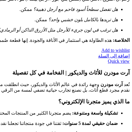
هل تفضل سطحاً أسود فاحم مع أرجل ذهبية؟
ممكن.
هل تريدها بالكامل بلون خشبي واحد؟
ممكن.
هل ترغب في لون جريء للأرجل مثل الأزرق الداكن أو الرمادي
الخلاصة:
هذه الطاولة هي استثمار في الأناقة والجودة. إنها قطعة صُم
Add to wishlist
إضافة إلى السلة
Quick view
آرت مودرن للأثاث والديكور | الفخامة في كل تفصيلة
تُعد
آرت مودرن
وجهة رائدة في عالم الأثاث والديكور، حيث انطلقت م
نقدم مجرد قطع أثاث، بل نصنع تجارب حياتية تضفي لمسة من الرقي 
ما الذي يميز متجرنا الإلكتروني؟
تشكيلة واسعة ومتنوعة:
يضم متجرنا الكثير من المنتجات المختا
ضمان حقيقي لمدة 5 سنوات:
ثقتنا في جودة منتجاتنا تجعلنا نقدم ضماناً شاملاً لمدة 5 سنوات ض