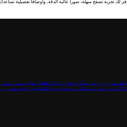
وفر لك تجربة تصفح سهلة، صوراً عالية الدقة، وأوصافاً تفصيلية تساعدك
غرفة نوم بناتي اطفال دولاب وسرير وتسر
مرجيحة حديقة للطعام (مرجيحة سفرة) برجولة الطعام - x200