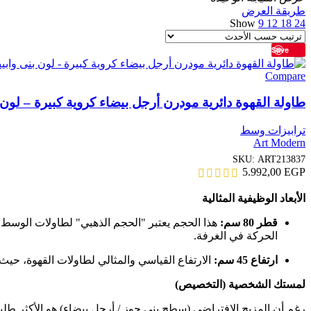
طريقة العرض
Show
9
12
18
24
Save
Compare
طاولة القهوة دائرية مودرن أرجل بيضاء كروية كبيرة – لون بنى واب
ترابيزات وسط
Art Modern
SKU:
ART213837
5.992,00
EGP
الأبعاد الوظيفية المثالية
قطر 80 سم:
هذا الحجم يعتبر "الحجم الذهبي" لطاولات الوسط.
الحركة في الغرفة.
ارتفاع 45 سم:
الارتفاع القياسي والمثالي لطاولات القهوة، حيث ي
لمستك الشخصية (التخصيص)
رغم أن المزيج الافتراضي (سطح بني جوز / أرجل بيضاء) هو الأكثر طلبا