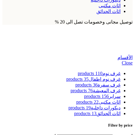
اثاث مكتبى
اثاث الحدائق
توصيل مجانى وخصومات تصل الى 20 %
طاولة قهوة جذع شجرة
الأقسام
Close
غرف نوم
110 products
غرف نوم اطفال
35 products
غرف سفرة
36 products
غرف المعيشة
76 products
سراير
156 products
اثاث مكتبى
22 products
ديكورات داخلية
19 products
اثاث الحدائق
13 products
Filter by price