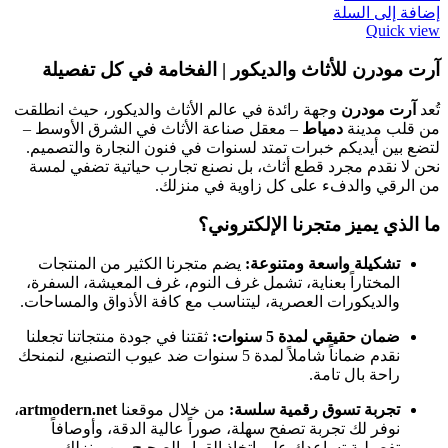
إضافة إلى السلة
Quick view
آرت مودرن للأثاث والديكور | الفخامة في كل تفصيلة
تُعد
آرت مودرن
وجهة رائدة في عالم الأثاث والديكور، حيث انطلقت
من قلب مدينة
دمياط
– معقل صناعة الأثاث في الشرق الأوسط –
لتضع بين أيديكم خبرات تمتد لسنوات في فنون النجارة والتصميم.
نحن لا نقدم مجرد قطع أثاث، بل نصنع تجارب حياتية تضفي لمسة
من الرقي والدفء على كل زاوية في منزلك.
ما الذي يميز متجرنا الإلكتروني؟
تشكيلة واسعة ومتنوعة:
يضم متجرنا الكثير من المنتجات
المختاراً بعناية، تشمل غرف النوم، غرف المعيشة، السفرة،
والديكورات العصرية، ليتناسب مع كافة الأذواق والمساحات.
ضمان حقيقي لمدة 5 سنوات:
ثقتنا في جودة منتجاتنا تجعلنا
نقدم ضماناً شاملاً لمدة 5 سنوات ضد عيوب التصنيع، لنمنحك
راحة بال تامة.
تجربة تسوق رقمية سلسة:
من خلال موقعنا
artmodern.net
،
نوفر لك تجربة تصفح سهلة، صوراً عالية الدقة، وأوصافاً
تفصيلية تساعدك على اتخاذ القرار الصحيح من منزلك.