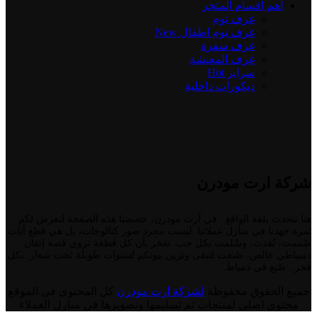
اهم اقسام المتجر
غرف نوم
غرف نوم اطفال
New
غرف سفرة
غرف المعيشة
سراير
Hot
ديكورات داخلية
شركة ارت مودرن
هنا نتحدث بلغة الواقع.. في آرت مودرن، خصصنا هذه الصفحة لنعرض لكم
ثمرة جهدنا في منازل عملائنا. ليست مجرد صور كتالوجات، بل هي قطع أثاث
صُممت، نُفذت، وسُلمت بكل حب. نفخر بأن كل قطعة تروي قصة إتقان
دميياطي خالص، صُنعت لتبقى وتزين بيوتكم لسنوات طويلة تحت شعار: بكل
فخر.. صُنع في دمياط.
جميع الحقوق محفوظة
لشركة ارت مودرن
كل المحتوى فى الموقع
محتوى اصلى لمنتجات تم تسليمها وتصويرها فى منازل العملاء