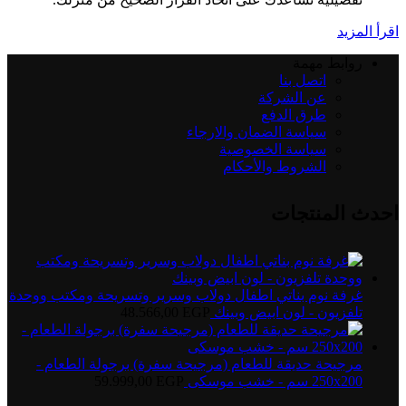
اقرأ المزيد
روابط مهمة
اتصل بنا
عن الشركة
طرق الدفع
سياسة الضمان والارجاء
سياسة الخصوصية
الشروط والأحكام
احدث المنتجات
غرفة نوم بناتي اطفال دولاب وسرير وتسريحة ومكتب ووحدة
تلفزيون - لون ابيض وبينك
EGP
48.566,00
مرجيحة حديقة للطعام (مرجيحة سفرة) برجولة الطعام -
250x200 سم - خشب موسكى
EGP
59.999,00