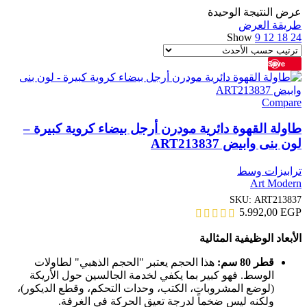
عرض النتيجة الوحيدة
طريقة العرض
Show
9
12
18
24
Save
Compare
طاولة القهوة دائرية مودرن أرجل بيضاء كروية كبيرة –
لون بنى وابيض ART213837
ترابيزات وسط
Art Modern
SKU:
ART213837
5.992,00
EGP
الأبعاد الوظيفية المثالية
قطر 80 سم:
هذا الحجم يعتبر "الحجم الذهبي" لطاولات
الوسط. فهو كبير بما يكفي لخدمة الجالسين حول الأريكة
(لوضع المشروبات، الكتب، وحدات التحكم، وقطع الديكور)،
ولكنه ليس ضخماً لدرجة تعيق الحركة في الغرفة.