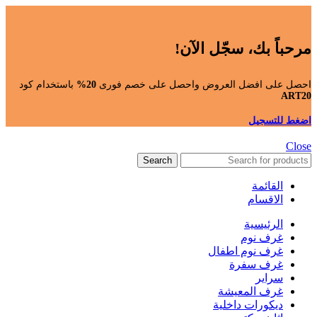
مرحباً بك، سجّل الآن!
احصل على افضل العروض واحصل على خصم فورى
20%
باستخدام كود
ART20
اضغط للتسجيل
Close
Search
القائمة
الاقسام
الرئيسية
غرف نوم
غرف نوم اطفال
غرف سفرة
سراير
غرف المعيشة
ديكورات داخلية