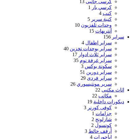
كرسى جانبى
13
كرسي بار
1
كنب
4
كنبة سرير
5
وحدات تلفزيون
10
أنتريهات
15
سراير
156
سراير اطفال
4
سراير بوحدات تخزين
40
سراير ثلاث ادوار
17
سراير غرفة نوم
35
سكونة بوكس
3
سراير دورين
51
سراير فردى
29
سرير مونتيسوري
26
اثاث مكتبى
22
مكاتب
22
ديكورات داخلية
19
كوفى كورنر
3
جزامات
1
شازلونج
2
كونسول
2
أرفف حائط
3
اباجورات
4