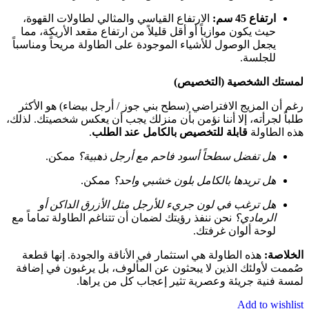
ارتفاع 45 سم:
الارتفاع القياسي والمثالي لطاولات القهوة،
حيث يكون موازياً أو أقل قليلاً من ارتفاع مقعد الأريكة، مما
يجعل الوصول للأشياء الموجودة على الطاولة مريحاً ومناسباً
للجلسة.
لمستك الشخصية (التخصيص)
رغم أن المزيج الافتراضي (سطح بني جوز / أرجل بيضاء) هو الأكثر
طلباً لجرأته، إلا أننا نؤمن بأن منزلك يجب أن يعكس شخصيتك. لذلك،
هذه الطاولة
قابلة للتخصيص بالكامل عند الطلب
.
هل تفضل سطحاً أسود فاحم مع أرجل ذهبية؟
ممكن.
هل تريدها بالكامل بلون خشبي واحد؟
ممكن.
هل ترغب في لون جريء للأرجل مثل الأزرق الداكن أو
الرمادي؟
نحن ننفذ رؤيتك لضمان أن تتناغم الطاولة تماماً مع
لوحة ألوان غرفتك.
الخلاصة:
هذه الطاولة هي استثمار في الأناقة والجودة. إنها قطعة
صُممت لأولئك الذين لا يبحثون عن المألوف، بل يرغبون في إضافة
لمسة فنية جريئة وعصرية تثير إعجاب كل من يراها.
Add to wishlist