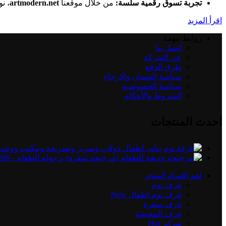
تجربة تسوق رقمية سلسة:
من خلال موقعنا
artmodern.net
، ن
اقرأ المزيد
روابط مهمة
اتصل بنا
عن الشركة
طرق الدفع
سياسة الضمان والارجاء
سياسة الخصوصية
الشروط والأحكام
احدث المنتجات
اهم اقسام المتجر
غرف نوم
غرف نوم اطفال
New
غرف سفرة
غرف المعيشة
سراير
Hot