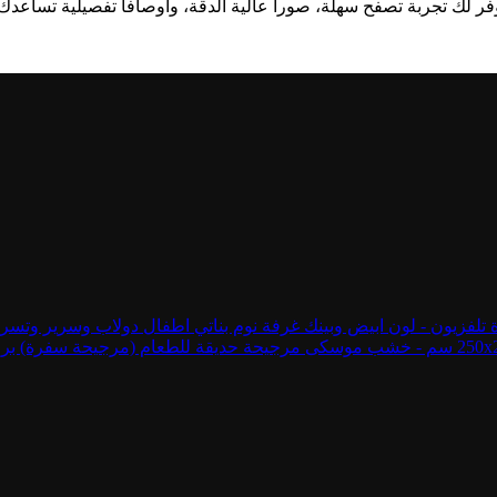
وفر لك تجربة تصفح سهلة، صوراً عالية الدقة، وأوصافاً تفصيلية تساعدك
غرفة نوم بناتي اطفال دولاب وسرير وتسر
مرجيحة حديقة للطعام (مرجيحة سفرة) برجولة الطعام - x200