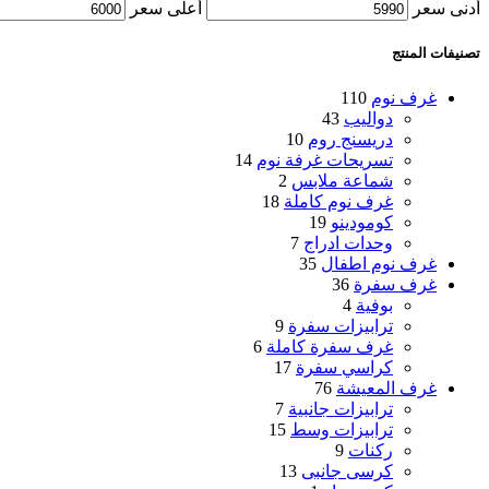
أدنى سعر
أعلى سعر
تصنيفات المنتج
غرف نوم
110
دواليب
43
دريسنج روم
10
تسريحات غرفة نوم
14
شماعة ملابس
2
غرف نوم كاملة
18
كومودينو
19
وحدات ادراج
7
غرف نوم اطفال
35
غرف سفرة
36
بوفية
4
ترابيزات سفرة
9
غرف سفرة كاملة
6
كراسي سفرة
17
غرف المعيشة
76
ترابيزات جانبية
7
ترابيزات وسط
15
ركنات
9
كرسى جانبى
13