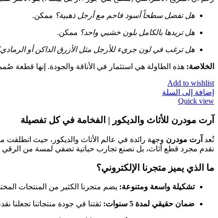
هل تفضل سطحاً أسود فاحم مع أرجل ذهبية؟
ممكن.
هل تريدها بالكامل بلون خشبي واحد؟
ممكن.
هل ترغب في لون جريء للأرجل مثل الأزرق الداكن أو الرمادي
الخلاصة:
هذه الطاولة هي استثمار في الأناقة والجودة. إنها قطعة صُم
Add to wishlist
إضافة إلى السلة
Quick view
آرت مودرن للأثاث والديكور | الفخامة في كل تفصيلة
تُعد
آرت مودرن
وجهة رائدة في عالم الأثاث والديكور، حيث انطلقت م
نقدم مجرد قطع أثاث، بل نصنع تجارب حياتية تضفي لمسة من الرقي 
ما الذي يميز متجرنا الإلكتروني؟
تشكيلة واسعة ومتنوعة:
يضم متجرنا الكثير من المنتجات المختا
ضمان حقيقي لمدة 5 سنوات:
ثقتنا في جودة منتجاتنا تجعلنا نقدم ضماناً شاملاً لمدة 5 سنوات ض