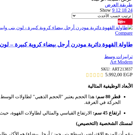
طريقة العرض
Show
9
12
18
24
Save
Compare
طاولة القهوة دائرية مودرن أرجل بيضاء كروية كبيرة – لون بنى واب
ترابيزات وسط
Art Modern
SKU:
ART213837
5.992,00
EGP
الأبعاد الوظيفية المثالية
قطر 80 سم:
هذا الحجم يعتبر "الحجم الذهبي" لطاولات الوسط.
الحركة في الغرفة.
ارتفاع 45 سم:
الارتفاع القياسي والمثالي لطاولات القهوة، حيث ي
لمستك الشخصية (التخصيص)
رغم أن المزيج الافتراضي (سطح بني جوز / أرجل بيضاء) هو الأكثر طلبا