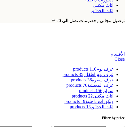
اثاث مكتبى
اثاث الحدائق
توصيل مجانى وخصومات تصل الى 20 %
طاولة قهوة خشب نون
الأقسام
Close
غرف نوم
110 products
غرف نوم اطفال
35 products
غرف سفرة
36 products
غرف المعيشة
76 products
سراير
156 products
اثاث مكتبى
22 products
ديكورات داخلية
19 products
اثاث الحدائق
13 products
Filter by price