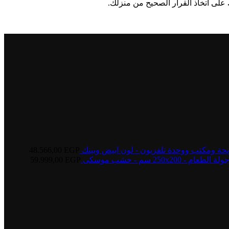
 على اتخاذ القرار الصحيح من منزلك.
يحة ومكتب ووحدة تلفزيون - لون ابيض وبينك
EGP
48.566,00
250 سم - خشب موسكى
EGP
59.999,00