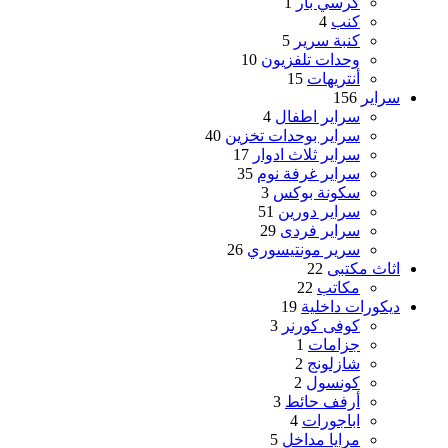
كرسي بار
1
كنب
4
كنبة سرير
5
وحدات تلفزيون
10
أنتريهات
15
سراير
156
سراير اطفال
4
سراير بوحدات تخزين
40
سراير ثلاث ادوار
17
سراير غرفة نوم
35
سكونة بوكس
3
سراير دورين
51
سراير فردى
29
سرير مونتيسوري
26
اثاث مكتبى
22
مكاتب
22
ديكورات داخلية
19
كوفى كورنر
3
جزامات
1
شازلونج
2
كونسول
2
أرفف حائط
3
اباجورات
4
مرايا مداخل
5