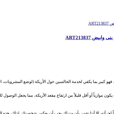
يض ART213837
 فهو كبير بما يكفي لخدمة الجالسين حول الأريكة (لوضع المشروبات، ا
كون موازياً أو أقل قليلاً من ارتفاع مقعد الأريكة، مما يجعل الوصول لل
ً لجرأته، إلا أننا نؤمن بأن منزلك يجب أن يعكس شخصيتك. لذلك، هذه ا