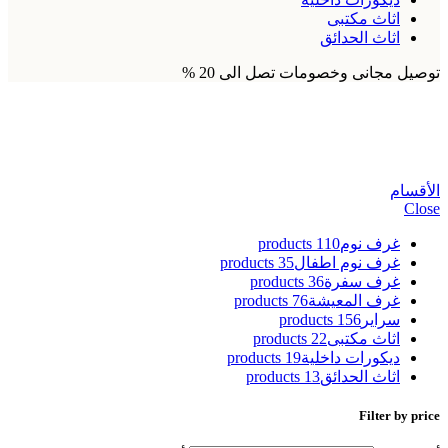
اثاث مكتبى
اثاث الحدائق
توصيل مجانى وخصومات تصل الى 20 %
طاولة قهوة 160
الأقسام
Close
غرف نوم
110 products
غرف نوم اطفال
35 products
غرف سفرة
36 products
غرف المعيشة
76 products
سراير
156 products
اثاث مكتبى
22 products
ديكورات داخلية
19 products
اثاث الحدائق
13 products
Filter by price