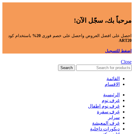
مرحباً بك، سجّل الآن!
احصل على افضل العروض واحصل على خصم فورى
20%
باستخدام كود
ART20
اضغط للتسجيل
Close
Search
القائمة
الاقسام
الرئيسية
غرف نوم
غرف نوم اطفال
غرف سفرة
سراير
غرف المعيشة
ديكورات داخلية