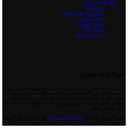
اهم اقسام المتجر
غرف نوم
غرف نوم اطفال
New
غرف سفرة
غرف المعيشة
سراير
Hot
ديكورات داخلية
شركة ارت مودرن
هنا نتحدث بلغة الواقع.. في آرت مودرن، خصصنا هذه الصفحة لنعرض لكم
ثمرة جهدنا في منازل عملائنا. ليست مجرد صور كتالوجات، بل هي قطع أثاث
صُممت، نُفذت، وسُلمت بكل حب. نفخر بأن كل قطعة تروي قصة إتقان
دميياطي خالص، صُنعت لتبقى وتزين بيوتكم لسنوات طويلة تحت شعار: بكل
فخر.. صُنع في دمياط.
جميع الحقوق محفوظة
لشركة ارت مودرن
كل المحتوى فى الموقع
محتوى اصلى لمنتجات تم تسليمها وتصويرها فى منازل العملاء