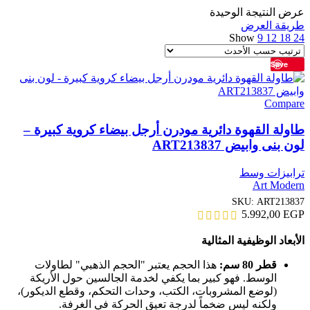
عرض النتيجة الوحيدة
طريقة العرض
Show
9
12
18
24
Save
Compare
طاولة القهوة دائرية مودرن أرجل بيضاء كروية كبيرة –
لون بنى وابيض ART213837
ترابيزات وسط
Art Modern
SKU:
ART213837
5.992,00
EGP
الأبعاد الوظيفية المثالية
قطر 80 سم:
هذا الحجم يعتبر "الحجم الذهبي" لطاولات
الوسط. فهو كبير بما يكفي لخدمة الجالسين حول الأريكة
(لوضع المشروبات، الكتب، وحدات التحكم، وقطع الديكور)،
ولكنه ليس ضخماً لدرجة تعيق الحركة في الغرفة.