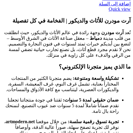
إضافة إلى السلة
Quick view
آرت مودرن للأثاث والديكور | الفخامة في كل تفصيلة
تُعد
آرت مودرن
وجهة رائدة في عالم الأثاث والديكور، حيث انطلقت
من قلب مدينة
دمياط
– معقل صناعة الأثاث في الشرق الأوسط –
لتضع بين أيديكم خبرات تمتد لسنوات في فنون النجارة والتصميم.
نحن لا نقدم مجرد قطع أثاث، بل نصنع تجارب حياتية تضفي لمسة
من الرقي والدفء على كل زاوية في منزلك.
ما الذي يميز متجرنا الإلكتروني؟
تشكيلة واسعة ومتنوعة:
يضم متجرنا الكثير من المنتجات
المختاراً بعناية، تشمل غرف النوم، غرف المعيشة، السفرة،
والديكورات العصرية، ليتناسب مع كافة الأذواق والمساحات.
ضمان حقيقي لمدة 5 سنوات:
ثقتنا في جودة منتجاتنا تجعلنا
نقدم ضماناً شاملاً لمدة 5 سنوات ضد عيوب التصنيع، لنمنحك
راحة بال تامة.
تجربة تسوق رقمية سلسة:
من خلال موقعنا
artmodern.net
،
نوفر لك تجربة تصفح سهلة، صوراً عالية الدقة، وأوصافاً
تفصيلية تساعدك على اتخاذ القرار الصحيح من منزلك.