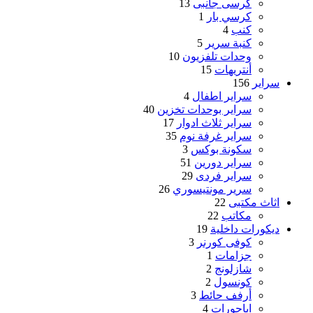
كرسى جانبى
13
كرسي بار
1
كنب
4
كنبة سرير
5
وحدات تلفزيون
10
أنتريهات
15
سراير
156
سراير اطفال
4
سراير بوحدات تخزين
40
سراير ثلاث ادوار
17
سراير غرفة نوم
35
سكونة بوكس
3
سراير دورين
51
سراير فردى
29
سرير مونتيسوري
26
اثاث مكتبى
22
مكاتب
22
ديكورات داخلية
19
كوفى كورنر
3
جزامات
1
شازلونج
2
كونسول
2
أرفف حائط
3
اباجورات
4