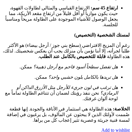
ارتفاع 45 سم:
الارتفاع القياسي والمثالي لطاولات القهوة،
حيث يكون موازياً أو أقل قليلاً من ارتفاع مقعد الأريكة، مما
يجعل الوصول للأشياء الموجودة على الطاولة مريحاً ومناسباً
للجلسة.
لمستك الشخصية (التخصيص)
رغم أن المزيج الافتراضي (سطح بني جوز / أرجل بيضاء) هو الأكثر
طلباً لجرأته، إلا أننا نؤمن بأن منزلك يجب أن يعكس شخصيتك. لذلك،
هذه الطاولة
قابلة للتخصيص بالكامل عند الطلب
.
هل تفضل سطحاً أسود فاحم مع أرجل ذهبية؟
ممكن.
هل تريدها بالكامل بلون خشبي واحد؟
ممكن.
هل ترغب في لون جريء للأرجل مثل الأزرق الداكن أو
الرمادي؟
نحن ننفذ رؤيتك لضمان أن تتناغم الطاولة تماماً مع
لوحة ألوان غرفتك.
الخلاصة:
هذه الطاولة هي استثمار في الأناقة والجودة. إنها قطعة
صُممت لأولئك الذين لا يبحثون عن المألوف، بل يرغبون في إضافة
لمسة فنية جريئة وعصرية تثير إعجاب كل من يراها.
Add to wishlist