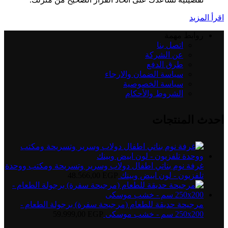
اقرأ المزيد
روابط مهمة
اتصل بنا
عن الشركة
طرق الدفع
سياسة الضمان والارجاء
سياسة الخصوصية
الشروط والأحكام
احدث المنتجات
غرفة نوم بناتي اطفال دولاب وسرير وتسريحة ومكتب ووحدة
تلفزيون - لون ابيض وبينك
EGP
48.566,00
مرجيحة حديقة للطعام (مرجيحة سفرة) برجولة الطعام -
250x200 سم - خشب موسكى
EGP
59.999,00