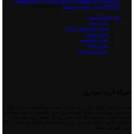
مرجيحة حديقة للطعام (مرجيحة سفرة) برجولة الطعام -
250x200 سم - خشب موسكى
EGP
59.999,00
اهم اقسام المتجر
غرف نوم
غرف نوم اطفال
New
غرف سفرة
غرف المعيشة
سراير
Hot
ديكورات داخلية
شركة ارت مودرن
هنا نتحدث بلغة الواقع.. في آرت مودرن، خصصنا هذه الصفحة لنعرض لكم
ثمرة جهدنا في منازل عملائنا. ليست مجرد صور كتالوجات، بل هي قطع أثاث
صُممت، نُفذت، وسُلمت بكل حب. نفخر بأن كل قطعة تروي قصة إتقان
دميياطي خالص، صُنعت لتبقى وتزين بيوتكم لسنوات طويلة تحت شعار: بكل
فخر.. صُنع في دمياط.