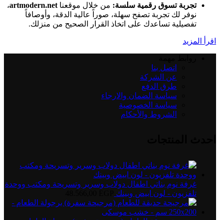
تجربة تسوق رقمية سلسة:
من خلال موقعنا
artmodern.net
،
نوفر لك تجربة تصفح سهلة، صوراً عالية الدقة، وأوصافاً
تفصيلية تساعدك على اتخاذ القرار الصحيح من منزلك.
اقرأ المزيد
روابط مهمة
اتصل بنا
عن الشركة
طرق الدفع
سياسة الضمان والارجاء
سياسة الخصوصية
الشروط والأحكام
احدث المنتجات
غرفة نوم بناتي اطفال دولاب وسرير وتسريحة ومكتب ووحدة
تلفزيون - لون ابيض وبينك
EGP
48.566,00