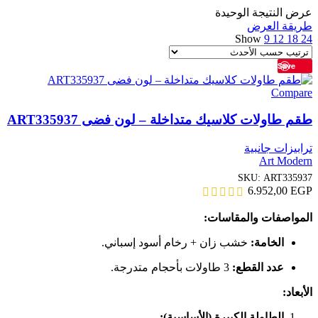
عرض النتيجة الوحيدة
طريقة العرض
Show
9
12
18
24
Save
Compare
طقم طاولات كلاسيك متداخلة – لون فضى ART335937
ترابيزات جانبية
Art Modern
SKU:
ART335937
6.952,00
EGP
المواصفات والمقاسات:
الخامة:
خشب زان + رخام أسود إسباني.
عدد القطع:
3 طاولات بأحجام متدرجة.
الأبعاد:
الطاولة الكبيرة (الأساسية):