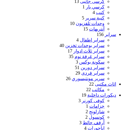
كرسى جانبى
13
كرسي بار
1
كنب
4
كنبة سرير
5
وحدات تلفزيون
10
أنتريهات
15
سراير
156
سراير اطفال
4
سراير بوحدات تخزين
40
سراير ثلاث ادوار
17
سراير غرفة نوم
35
سكونة بوكس
3
سراير دورين
51
سراير فردى
29
سرير مونتيسوري
26
اثاث مكتبى
22
مكاتب
22
ديكورات داخلية
19
كوفى كورنر
3
جزامات
1
شازلونج
2
كونسول
2
أرفف حائط
3
اباجورات
4