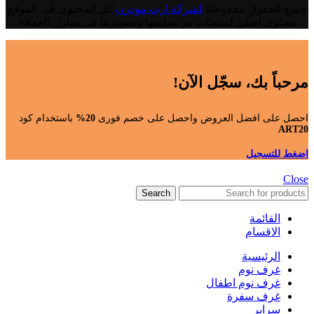
جميع الحقوق محفوظة
لشركة ارت مودرن
كل المحتوى فى الموقع
محتوى اصلى لمنتجات تم تسليمها وتصويرها فى منازل العملاء
مرحباً بك، سجّل الآن!
احصل على افضل العروض واحصل على خصم فورى
20%
باستخدام كود
ART20
اضغط للتسجيل
Close
Search
القائمة
الاقسام
الرئيسية
غرف نوم
غرف نوم اطفال
غرف سفرة
سراير