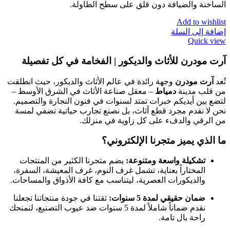
الساخنة والضيافة دون قلق على سطح الطاولة.
Add to wishlist
إضافة إلى السلة
Quick view
آرت مودرن للأثاث والديكور | الفخامة في كل تفصيلة
تُعد
آرت مودرن
وجهة رائدة في عالم الأثاث والديكور، حيث انطلقت
من قلب مدينة
دمياط
– معقل صناعة الأثاث في الشرق الأوسط –
لتضع بين أيديكم خبرات تمتد لسنوات في فنون النجارة والتصميم.
نحن لا نقدم مجرد قطع أثاث، بل نصنع تجارب حياتية تضفي لمسة
من الرقي والدفء على كل زاوية في منزلك.
ما الذي يميز متجرنا الإلكتروني؟
تشكيلة واسعة ومتنوعة:
يضم متجرنا الكثير من المنتجات
المختاراً بعناية، تشمل غرف النوم، غرف المعيشة، السفرة،
والديكورات العصرية، ليتناسب مع كافة الأذواق والمساحات.
ضمان حقيقي لمدة 5 سنوات:
ثقتنا في جودة منتجاتنا تجعلنا
نقدم ضماناً شاملاً لمدة 5 سنوات ضد عيوب التصنيع، لنمنحك
راحة بال تامة.